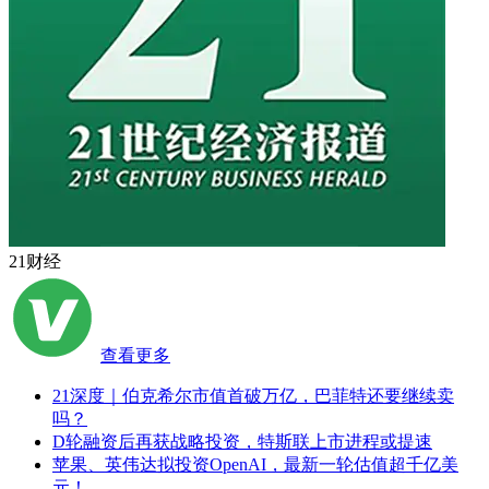
21财经
查看更多
21深度｜伯克希尔市值首破万亿，巴菲特还要继续卖
吗？
D轮融资后再获战略投资，特斯联上市进程或提速
苹果、英伟达拟投资OpenAI，最新一轮估值超千亿美
元！