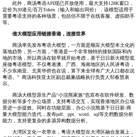
此外，商汤粤语API现已开放使用，最大支持128K窗口，
定价为30港元/百万Token（输入和输出同价），该模型适用于
需要粤语支持的各种场景，包括但不限于在线客服、虚拟助手
等。
借大模型应用链接香港，连接世界
商汤率先发布粤语大模型，一方面是顺应大模型本土化的
落地趋势，另一方面，“香港是一个非常独特的接轨国际和内
地的市场，所以商汤在较早就开始考虑，基于日日新大模型底
座做粤语模型。不仅粤港澳、广西、海南地区的人民讲粤语，
不少东南亚、北美华侨也在说，算下来全球有广大人口都在说
粤语。” 商汤科技亚太区副总裁兼战略执行负责人邹春慧表
示。
商汤大模型原生产品“小浣熊家族”也宣布在软件研发、数
据分析等多个办公场景，支持粤语交互，实现香港地区办公场
景进一步提效。同时在功能层面，办公小浣熊基于日日新·商
量大模型能力迭代，发布pdf、ppt、word、sql等文档数据分析
能力，支持更复杂的多源异构数据分析。
大湾区文化一衣带水，粤语大模型在大湾区融合发展上，