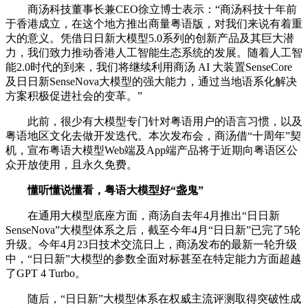
商汤科技董事长兼CEO徐立博士表示：“商汤科技十年前
于香港成立，在这个地方推出商量粤语版，对我们来说有着重
大的意义。凭借日日新大模型5.0系列的创新产品及其巨大潜
力，我们致力推动香港人工智能生态系统的发展。随着人工智
能2.0时代的到来，我们将继续利用商汤 AI 大装置SenseCore
及日日新SenseNova大模型的强大能力，通过当地语系化解决
方案积极促进社会的变革。”
此前，很少有大模型专门针对粤语用户的语言习惯，以及
粤语地区文化去做开发迭代。本次发布会，商汤借“十周年”契
机，宣布粤语大模型Web端及App端产品将于近期向粤语区公
众开放使用，且永久免费。
懂听懂说懂看，粤语大模型好“盏鬼”
在通用大模型底座方面，商汤自去年4月推出“日日新
SenseNova”大模型体系之后，截至今年4月“日日新”已完了5轮
升级。今年4月23日技术交流日上，商汤发布的最新一轮升级
中，“日日新”大模型的参数全面对标甚至在特定能力方面超越
了GPT 4 Turbo。
随后，“日日新”大模型体系在权威主流评测取得突破性成