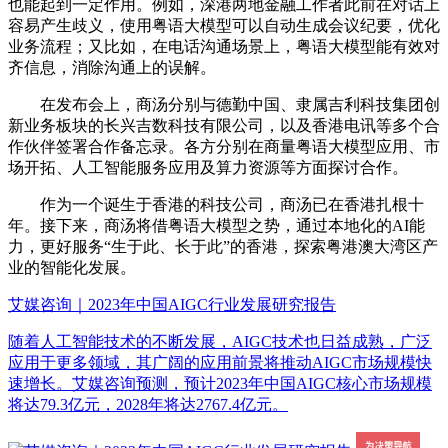
也能起到一定作用。例如，深港两地金融工作者此前在对话上
容易产生歧义，使用粤语大模型可以自动生成会议纪要，优化
业务流程；又比如，在电话沟通场景上，粤语大模型能有效对
齐信息，消除沟通上的误解。
在发布会上，商汤分别与德勤中国、隶属吉利科技集团创
新业务板块的长兴吉数科技有限公司，以及香港电讯等多个合
作伙伴签署合作备忘录。各方分别在商量粤语大模型应用、市
场开拓、人工智能服务应用及算力资源等方面探讨合作。
作为一个诞生于香港的科技公司，商汤已在香港扎根十
年。接下来，商汤将借粤语大模型之势，通过本地化的AI能
力，更好服务“生于此、长于此”的香港，探索粤港澳大湾区产
业的智能化发展。
艾媒咨询｜2023年中国AIGC行业发展研究报告
随着人工智能技术的不断发展，AIGC技术也日益成熟，广泛
应用于更多领域，其广阔的应用前景将推动AIGC市场规模快
速增长。艾媒咨询预测，预计2023年中国AIGC核心市场规模
将达79.3亿元，2028年将达2767.4亿元。