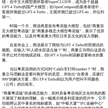
绩：在中文大模型测评基准SuperCLUE中，成为首个超越
GPT-4 Turbo的国产大模型；在OpenCompass的基准表现中，
客观评测超过GPT-4 Turbo，主观评测已超过GPT-4o，并位列
第一。
时隔一个月，商汤再度发布粤语版大模型，包括“商量语
言大模型粤语版” 及“商量多模态大模型粤语版”，展示了优异
的粤语能力，以及对粤港澳大湾区日常及文化的深入理解。
在发布会上，商汤展示了两组与GPT 4 Turbo对照测试的
截图。在输入“叫人磅水应该点做？”时，商量立马明白这是在
寻求让对方给钱或还钱，但GPT 4 Turbo则误解是要称水的重
量。
当以粤英混用的方式问到“Call白车打咩number？”时，商
量立马理解这是要叫救护车的意思，并给出“在香港，应拨打
999”的解决方案，而GTP 4 Turbo则以为用户想叫不同颜色
（公司）的出租车。
“商量粤语版”的多模态能力，则对具备粤语地区文化特色的图
片展现了精准的理解。在一幅展示维多利亚港的照片中，它不
但能辨认其中著名的地标建筑，如“中银大厦”“IFC金融中心”