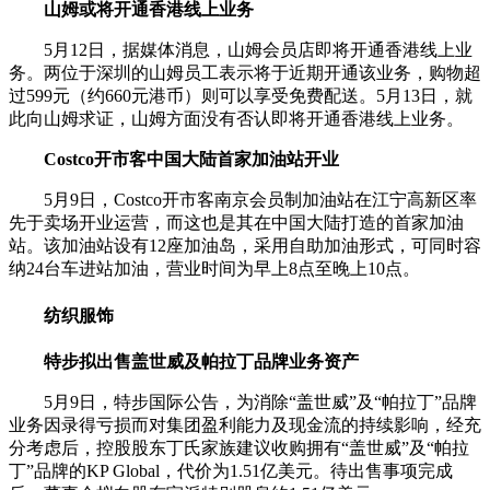
山姆或将开通香港线上业务
5月12日，据媒体消息，山姆会员店即将开通香港线上业
务。两位于深圳的山姆员工表示将于近期开通该业务，购物超
过599元（约660元港币）则可以享受免费配送。5月13日，就
此向山姆求证，山姆方面没有否认即将开通香港线上业务。
Costco开市客中国大陆首家加油站开业
5月9日，Costco开市客南京会员制加油站在江宁高新区率
先于卖场开业运营，而这也是其在中国大陆打造的首家加油
站。该加油站设有12座加油岛，采用自助加油形式，可同时容
纳24台车进站加油，营业时间为早上8点至晚上10点。
纺织服饰
特步拟出售盖世威及帕拉丁品牌业务资产
5月9日，特步国际公告，为消除“盖世威”及“帕拉丁”品牌
业务因录得亏损而对集团盈利能力及现金流的持续影响，经充
分考虑后，控股股东丁氏家族建议收购拥有“盖世威”及“帕拉
丁”品牌的KP Global，代价为1.51亿美元。待出售事项完成