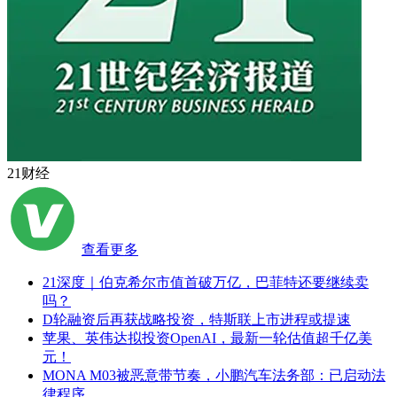
21财经
查看更多
21深度｜伯克希尔市值首破万亿，巴菲特还要继续卖
吗？
D轮融资后再获战略投资，特斯联上市进程或提速
苹果、英伟达拟投资OpenAI，最新一轮估值超千亿美
元！
MONA M03被恶意带节奏，小鹏汽车法务部：已启动法
律程序