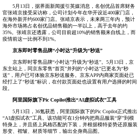
5月13日，据界面新闻援引英媒消息，名创优品首席财务
官张靖京接受采访称，公司计划今年在华开设近400家门店，
在海外新开约600家门店。张靖京表示，未来两三年内，预计
海外市场将占名创优品销售额的一半以上，高于去年的约
35%。张靖京还透露，公司目前超10%的销售额来自线上，而
疫情前这一比例不到1%。
京东即时零售品牌“小时达”升级为“秒送”
京东即时零售品牌“小时达”升级为“秒送”。5月13日，京
东主站上，同京东零售“首页”并列的“小时达”已更名为“秒
送”，用户已可体验京东秒送服务。京东APP内商家页面处已
经打上了“秒送”标识，在付款页面处也设置有用户选择的时间
段。
阿里国际旗下Pic Copilot推出“AI虚拟试衣”工具
5月13日，36氪获悉，阿里国际旗下的Pic Copilot正式推出
“AI虚拟试衣”工具。该功能可在1分钟内把商品服装“穿”到模
特身上，并且搭上风格匹配的下装，并根据模特姿势还原服装
形变、褶皱、材质等细节，输出全身商品图。