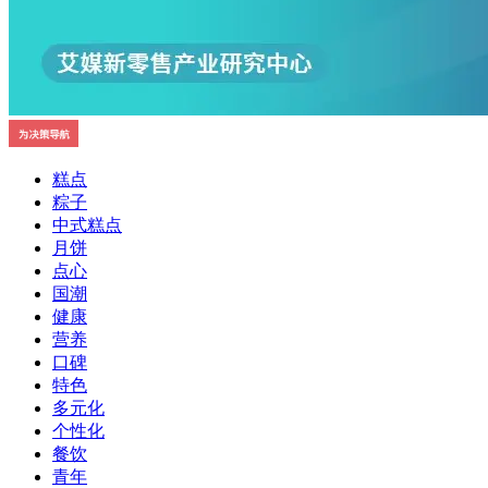
糕点
粽子
中式糕点
月饼
点心
国潮
健康
营养
口碑
特色
多元化
个性化
餐饮
青年