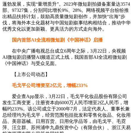
蓬勃发展，实现“量增质升”。2023年微短剧拍摄备案量达3574
部、97327集，分别同比增长9%、28%。网络视频平台纷纷推
出精品扶持计划，鼓励高质量微短剧创作，并加快“出海”步
伐，将海外本土化题材与中国短剧叙事结构相结合，推动中华
优秀文化以更加新颖、更具活力的方式走向海外。
国内首部AI全流程微短剧《中国神话》启播
在中央广播电视总台成立6周年之际，3月22日，央视频
AI微短剧启播暨AI频道正式上线，我国首部AI全流程微短剧
《中国神话》与受众见面。
【上市公司动态】
毛戈平公司增资至2亿元，增幅233%
爱企查App显示，3月22日，毛戈平化妆品股份有限公司
发生工商变更，注册资本由6000万人民币增至2亿人民币，增
幅约233%。该公司成立于2000年7月，法定代表人、董事长兼
总经理均为毛戈平，经营范围包括批发和零售化妆品、化妆用
品、美容器械、日用百货、日用化学品等，由毛戈平、毛霓
萍、汪立群、苏州浦申九鼎投资中心（有限合伙）、浙江天易