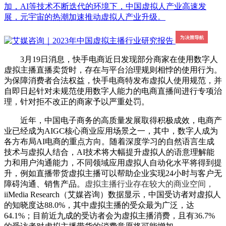
加，AI等技术不断迭代的环境下，中国虚拟人产业高速发
展，元宇宙的热潮加速推动虚拟人产业升级。
3月19日消息，快手电商近日发现部分商家在使用数字人
虚拟主播直播卖货时，存在与平台治理规则相悖的使用行为。
为保障消费者合法权益，快手电商特发布虚拟人使用规范，并
自即日起针对未规范使用数字人能力的电商直播间进行专项治
理，针对拒不改正的商家予以严重处罚。
近年，中国电子商务的高质量发展取得积极成效，电商产
业已经成为AIGC核心商业应用场景之一，其中，数字人成为
各方布局AI电商的重点方向。随着深度学习的自然语言生成
技术与虚拟人结合，AI技术将大幅提升虚拟人的语意理解能
力和用户沟通能力，不同领域应用虚拟人自动化水平将得到提
升，例如直播带货虚拟主播可以帮助企业实现24小时与客户无
障碍沟通、销售产品。
虚拟主播行业存在较大的商业空间，
iiMedia Research（艾媒咨询）数据显示，中国受访者对虚拟人
的知晓度达88.0%，其中虚拟主播的受众最为广泛，达
64.1%；目前近九成的受访者会为虚拟主播消费，且有36.7%