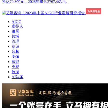
将达79.3亿元，2028年将达2767.4亿元。
AIGC
虚拟人
骗局
领域
管理
意识
音频
图像
智能
央视
数据
AI法案