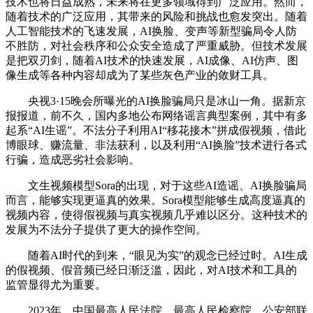
技术也将日益成熟，未来将在更多领域得到广泛应用。然而，
随着技术的广泛应用，其带来的风险和挑战也愈发突出。随着
人工智能技术的飞速发展，AI换脸、变声等新型骗局令人防
不胜防，对社会秩序和公众安全造成了严重威胁。但技术发展
是把双刃剑，随着AI技术的快速发展，AI成像、AI仿声、图
像生成等各种内容却成为了某些灰色产业的敛财工具。
央视3·15晚会所曝光的AI换脸骗局只是冰山一角。据新京
报报道，前不久，国内多地公布网络谣言典型案例，其中有多
起系“AI生谣”。不法分子利用AI“移花接木”拼成假视频，借此
博眼球、赚流量、非法获利，以及利用“AI换脸”技术进行各式
行骗，造成恶劣社会影响。
文生视频模型Sora的出现，对于这些AI造谣、AI换脸骗局
而言，能够实现更逼真的效果。Sora模型能够生成高度逼真的
视频内容，使得假视频与真实视频几乎难以区分。这种技术的
发展为不法分子提供了更大的操作空间。
随着AI时代的到来，“眼见为实”的观念已经过时。AI生成
的假视频、假音频已经日渐泛滥，因此，对AI技术和工具的
监管显得尤为重要。
2023年，中国最高人民法院、最高人民检察院、公安部联