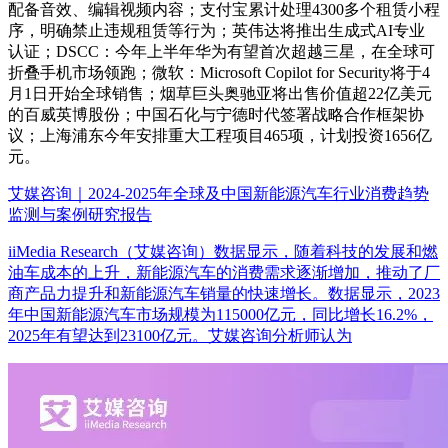
配备音效、编辑视频内容；支付宝累计处理4300多个租赁小程
序，明确禁止违规租赁等行为；英伟达将推出生成式AI专业
认证；DSCC：今年上半年华为有望首次超越三星，在全球可
折叠手机市场领跑；微软：Microsoft Copilot for Security将于4
月1日开始全球销售；烟草巨头奥驰亚将出售价值超22亿美元
的百威英博股份；中国石化与宁德时代签署战略合作框架协
议；上海浦东今年安排重大工程项目465项，计划投资1656亿
元。
艾媒咨询｜2024-2025年全球及中国新能源汽车行业消费趋势
监测与案例研究报告
iiMedia Research（艾媒咨询）数据显示，随着科技的发展和燃
油车成本的上升，新能源汽车的消费需求逐渐增加，推动了厂
商产品力提升和新能源汽车销量的快速增长。数据显示，2023
年中国新能源汽车市场规模为115000亿元，同比增长16.2%，
2025年有望达到23100亿元。艾媒咨询分析师认为