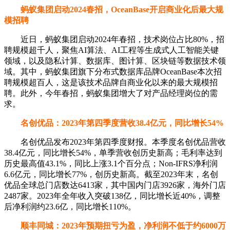
蚂蚁集团启动2024春招，OceanBase开启商业化后最大规
模招聘
近日，蚂蚁集团启动2024年春招，技术岗位占比80%，招
聘规模超千人，聚焦AI算法、AI工程等生成式人工智能关键
领域，以及隐私计算、数据库、图计算、区块链等数据技术领
域。其中，蚂蚁集团旗下分布式数据库品牌OceanBase本次招
聘规模超百人，这是该技术品牌自商业化以来的最大规模招
聘。此外，今年春招，蚂蚁集团增大了对产品经理岗位的需
求。
名创优品：2023年第四季度营收38.4亿元，同比增长54%
名创优品发布2023年第四季度财报。本季度名创优品营收
38.4亿元，同比增长54%，单季营收创历史新高；毛利率达到
历史最高值43.1%，同比上涨3.1个百分点；Non-IFRS净利润
6.6亿元，同比增长77%，创历史新高。截至2023年末，名创
优品全球总门店数达6413家，其中国内门店3926家，海外门店
2487家。2023年全年收入突破138亿，同比增长近40%，调整
后净利润约23.6亿，同比增长110%。
顺丰同城：2023年预期扭亏为盈，净利润不低于约6000万