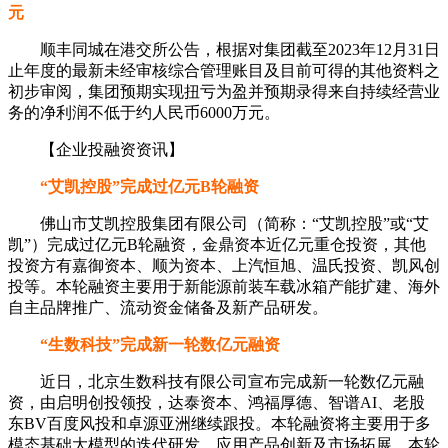
元
顺丰同城在港交所公告，根据对集团截至2023年12月31日
止年度的最新未经审核综合管理账目及目前可得的其他资料之
初步审阅，集团预期实现扭亏为盈并预期录得来自持续经营业
务的净利润不低于约人民币6000万元。
【企业投融资资讯】
“艾凯控股”完成过亿元B轮融资
佛山市艾凯控股集团有限公司（简称：“艾凯控股”或“艾
凯”）完成过亿元B轮融资，金鼎资本近亿元重仓投资，其他
投资方有嘉御资本、顺为资本、上汽恒旭、温氏投资、凯风创
投等。本轮融资主要用于新能源前装车载冰箱产能扩建、海外
自主品牌推广、流动资金储备及新产品研发。
“生数科技”完成新一轮数亿元融资
近日，北京生数科技有限公司宣布完成新一轮数亿元融
资，由启明创投领投，达泰资本、鸿福厚德、智谱AI、老股
东BV百度风投和卓源亚洲继续跟投。本轮融资将主要用于多
模态基础大模型的迭代研发、应用产品创新及市场拓展。本轮