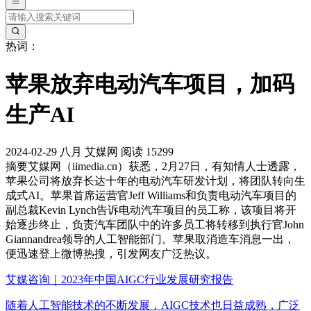
热词：
苹果放弃电动汽车项目，加码
生产AI
2024-02-29
八月
艾媒网
阅读 15299
摘要
艾媒网（iimedia.cn）获悉，2月27日，有知情人士透露，
苹果公司将放弃长达十年的电动汽车研发计划，将团队转向生
成式AI。苹果首席运营官Jeff Williams和负责电动汽车项目的
副总裁Kevin Lynch告诉电动汽车项目的员工称，该项目将开
始逐步终止，负责汽车团队中的许多员工将转移到执行官John
Giannandrea领导的人工智能部门。苹果取消造车消息一出，
便迅速登上微博热搜，引发网友广泛热议。
艾媒咨询｜2023年中国AIGC行业发展研究报告
随着人工智能技术的不断发展，AIGC技术也日益成熟，广泛