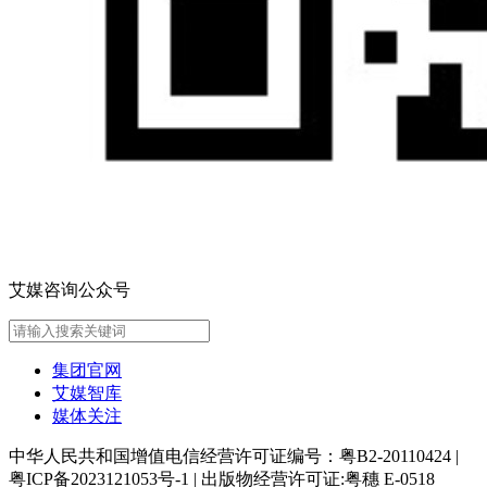
艾媒咨询公众号
集团官网
艾媒智库
媒体关注
中华人民共和国增值电信经营许可证编号：粤B2-20110424
|
粤ICP备2023121053号-1
|
出版物经营许可证:粤穗 E-0518