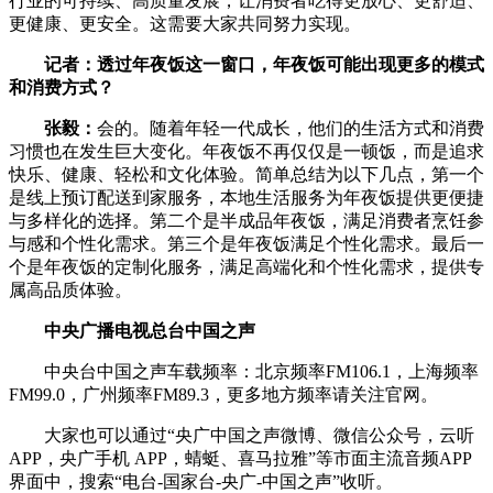
行业的可持续、高质量发展，让消费者吃得更放心、更舒适、
更健康、更安全。这需要大家共同努力实现。
记者：透过年夜饭这一窗口，年夜饭可能出现更多的模式
和消费方式？
张毅：
会的。随着年轻一代成长，他们的生活方式和消费
习惯也在发生巨大变化。年夜饭不再仅仅是一顿饭，而是追求
快乐、健康、轻松和文化体验。简单总结为以下几点，第一个
是线上预订配送到家服务，本地生活服务为年夜饭提供更便捷
与多样化的选择。第二个是半成品年夜饭，满足消费者烹饪参
与感和个性化需求。第三个是年夜饭满足个性化需求。最后一
个是年夜饭的定制化服务，满足高端化和个性化需求，提供专
属高品质体验。
中央广播电视总台中国之声
中央台中国之声车载频率：北京频率FM106.1，上海频率
FM99.0，广州频率FM89.3，更多地方频率请关注官网。
大家也可以通过“央广中国之声微博、微信公众号，云听
APP，央广手机 APP，蜻蜓、喜马拉雅”等市面主流音频APP
界面中，搜索“电台-国家台-央广-中国之声”收听。