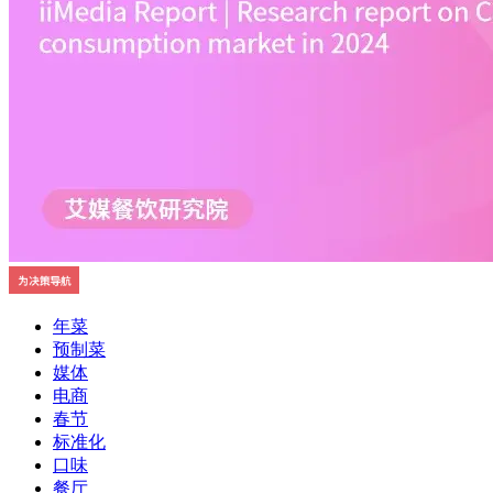
年菜
预制菜
媒体
电商
春节
标准化
口味
餐厅