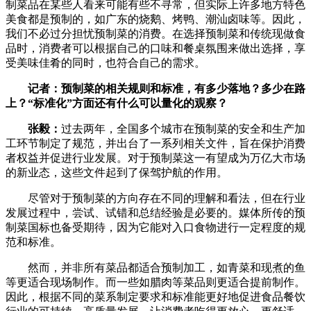
制菜品在某些人看来可能有些不寻常，但实际上许多地方特色
美食都是预制的，如广东的烧鹅、烤鸭、潮汕卤味等。因此，
我们不必过分担忧预制菜的消费。在选择预制菜和传统现做食
品时，消费者可以根据自己的口味和餐桌氛围来做出选择，享
受美味佳肴的同时，也符合自己的需求。
记者：预制菜的相关规则和标准，有多少落地？多少在路
上？“标准化”方面还有什么可以量化的观察？
张毅：
过去两年，全国多个城市在预制菜的安全和生产加
工环节制定了规范，并出台了一系列相关文件，旨在保护消费
者权益并促进行业发展。对于预制菜这一有望成为万亿大市场
的新业态，这些文件起到了保驾护航的作用。
尽管对于预制菜的方向存在不同的理解和看法，但在行业
发展过程中，尝试、试错和总结经验是必要的。媒体所传的预
制菜国标也备受期待，因为它能对入口食物进行一定程度的规
范和标准。
然而，并非所有菜品都适合预制加工，如青菜和现煮的鱼
等更适合现场制作。而一些如腊肉等菜品则更适合提前制作。
因此，根据不同的菜系制定要求和标准能更好地促进食品餐饮