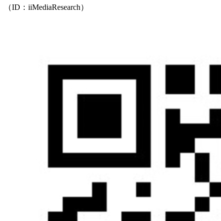
（ID：iiMediaResearch）