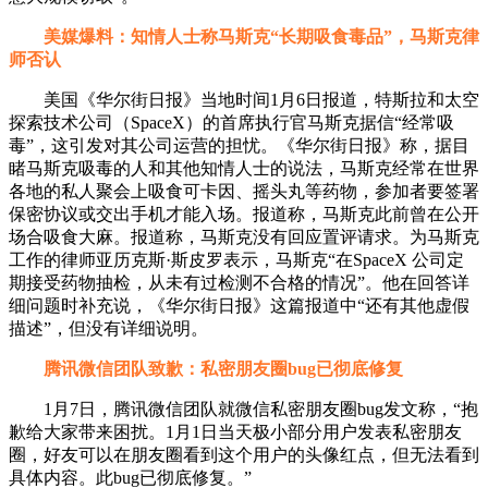
美媒爆料：知情人士称马斯克“长期吸食毒品”，马斯克律
师否认
美国《华尔街日报》当地时间1月6日报道，特斯拉和太空
探索技术公司（SpaceX）的首席执行官马斯克据信“经常吸
毒”，这引发对其公司运营的担忧。《华尔街日报》称，据目
睹马斯克吸毒的人和其他知情人士的说法，马斯克经常在世界
各地的私人聚会上吸食可卡因、摇头丸等药物，参加者要签署
保密协议或交出手机才能入场。报道称，马斯克此前曾在公开
场合吸食大麻。报道称，马斯克没有回应置评请求。为马斯克
工作的律师亚历克斯·斯皮罗表示，马斯克“在SpaceX 公司定
期接受药物抽检，从未有过检测不合格的情况”。他在回答详
细问题时补充说，《华尔街日报》这篇报道中“还有其他虚假
描述”，但没有详细说明。
腾讯微信团队致歉：私密朋友圈bug已彻底修复
1月7日，腾讯微信团队就微信私密朋友圈bug发文称，“抱
歉给大家带来困扰。1月1日当天极小部分用户发表私密朋友
圈，好友可以在朋友圈看到这个用户的头像红点，但无法看到
具体内容。此bug已彻底修复。”