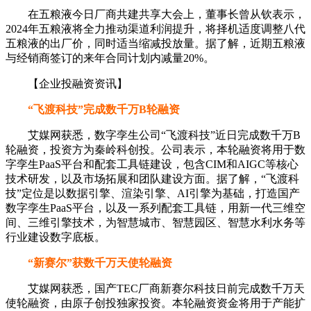
在五粮液今日厂商共建共享大会上，董事长曾从钦表示，
2024年五粮液将全力推动渠道利润提升，将择机适度调整八代
五粮液的出厂价，同时适当缩减投放量。据了解，近期五粮液
与经销商签订的来年合同计划内减量20%。
【企业投融资资讯】
“飞渡科技”完成数千万B轮融资
艾媒网获悉，数字孪生公司“飞渡科技”近日完成数千万B
轮融资，投资方为秦岭科创投。公司表示，本轮融资将用于数
字孪生PaaS平台和配套工具链建设，包含CIM和AIGC等核心
技术研发，以及市场拓展和团队建设方面。据了解，“飞渡科
技”定位是以数据引擎、渲染引擎、AI引擎为基础，打造国产
数字孪生PaaS平台，以及一系列配套工具链，用新一代三维空
间、三维引擎技术，为智慧城市、智慧园区、智慧水利水务等
行业建设数字底板。
“新赛尔”获数千万天使轮融资
艾媒网获悉，国产TEC厂商新赛尔科技日前完成数千万天
使轮融资，由原子创投独家投资。本轮融资资金将用于产能扩