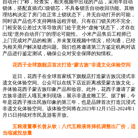
自动开门”称，经查实，相关视频中出现的产品，采用半自动
锁体，搭配直插式C级锁芯，不具备锁舌自动收回功能。其物
理结构决定了房门在正常上锁状态下，并无自动打开的可能，
同时该产品也不支持网络远程开锁。只有在门锁关闭不完全、
门框安装公差过大等导致房门处于意外“虚掩”状态下，才存在
出现“意外自动开门”的理论可能性。 小米产品售后工程师已
上门完成对产品的检测，并未复现视频中情况，经沟通，已经
为相关用户解决疑虑问题。我们也将邀请第三方鉴定机构对该
产品进行鉴定测试，确保公众对安全保障的知情权。
花西子全球旗舰店首次打造“蒙古族”非遗文化体验空间
近日，花西子在全球首家线下旗舰店打造蒙古族沉浸式非
遗文化体验空间。公众可以在线下店近距离感受蒙古族文化，
并体验花西子蒙古族印象产品和妆容。此外，花西子邀请了蒙
古族非遗匠人嘎瓦来到现场，展示非遗皮雕工艺。据了解，今
年是花西子推出民族印象的第三年，也是品牌首次打造沉浸式
非遗文化体验空间。该体验空间将在2023年12月15日-2024年1
月15日持续对市民及游客开放。
五粮液董事长曾从钦：八代五粮液将择机调整出厂价，适
当缩减投放量