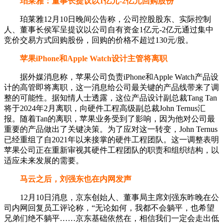
珀莱雅：董事长提议以1亿元-2亿元回购股份
珀莱雅12月10日晚间公告称，公司控股股东、实际控制
人、董事长侯军呈提议以公司自有资金1亿元-2亿元通过集中
竞价交易方式回购股份，回购的价格不超过130元/股。
苹果iPhone和Apple Watch设计主管将离职
据外媒消息称，苹果公司负责iPhone和Apple Watch产品设
计的高管即将离职，这一消息给公司最关键的产品线带来了调
整的可能性。据知情人士透露，这位产品设计副总裁Tang Tan
将于2024年2月离职，向硬件工程高级副总裁John Ternus汇
报。随着Tan的离职，苹果业务受到了影响，因为他对公司最
重要的产品做出了关键决策。为了应对这一转变，John Ternus
已经重组了自2021年以来接掌的硬件工程团队。这一调整表明
苹果公司正在重新审视其硬件工程团队的职责和组织结构，以
适应未来发展的需要。
马云之后，刘强东也在内网发声
12月10日消息，京东创始人、董事局主席刘强东昨晚在公
司内网回复员工评论称，“无论如何，我都不会躺平，也希望
兄弟们绝不躺平……京东基础依然在，相信我们一定会走出低