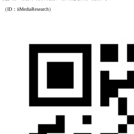
（ID：iiMediaResearch）