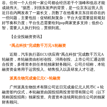
谷。任何一个人任何一家公司都会经历若干个顶峰和低谷才能
成就伟大。”据悉，刘强东发声的背景，是一位京东运营人员
近日在内网发表了一篇长文，历数了在他看来京东目前存在的
一些问题，主要包括：促销机制复杂；平台大促需要提前规划
好节奏和力度；平台生态需要给到pop商家更多支持；低价心
智，需要人人执行到位，贯彻到底。
【企业投融资资讯】
“禹点科技”完成数千万元A轮融资
近期，汽车执行器ECU供应商“禹点科技”完成数千万元A
轮融资，本轮融资由杉杉创投、浔商创投、上市公司汇通达联
合投资，多维资本担任本轮独家财务顾问。公司介绍称，本轮
融资资金将用于运营投入、销售投入以及研发人才引进。
派真生物完成逾亿元C+轮融资
广州派真生物技术有限公司近日完成逾亿元人民币C＋轮
融资签约仪式，本轮融资由国投招商投资管理有限公司（以下
简称国投招商）独家投资。舟渡资本连续两轮担任公司的独家
财务顾问。