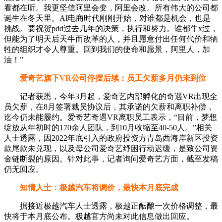
看都在听。我更坚信阿里会变，阿里会改。所有伟大的公司都
诞生在冬天里。AI电商时代刚刚开始，对谁都是机会，也是
挑战。要祝贺pdd过去几年的决策，执行和努力。谁都牛x过，
但能为了明天后天牛而改革的人，并且愿意付出任何代价和牺
牲的组织才令人尊重。回到我们的使命和愿景，阿里人，加
油！”
爱奇艺旗下VR公司停摆后续：员工欠薪多月仍未到位
记者获悉，今年3月起，爱奇艺内部孵化的奇遇VR出现全
员欠薪，在8月签署裁员协议后，其承诺的欠薪和离职补偿，
迄今仍未能履约。爱奇艺奇遇VR离职员工表示，“目前，梦想
绽放从年初时的170余人团队，到10月收缩至40-50人。”相关
人士透露，因2022年底引入的政府投资方青岛西海岸新区投资
款尾款未兑现，以及母公司爱奇艺纾困行动迟缓，是致公司资
金链断裂的原因。针对此事，记者询问爱奇艺方面，截至发稿
仍无回应。
知情人士：极越汽车将调价，最快本月底完成
据接近极越汽车人士透露，极越正酝酿一次价格调整，最
快将于本月底公布。极越官方尚未对此信息做出回应。