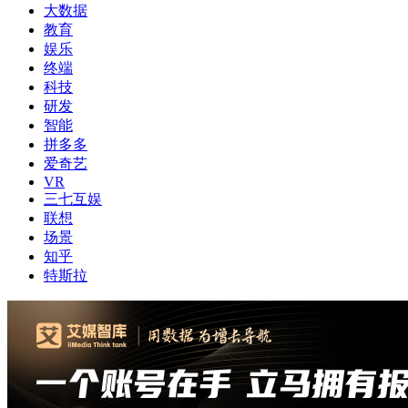
大数据
教育
娱乐
终端
科技
研发
智能
拼多多
爱奇艺
VR
三七互娱
联想
场景
知乎
特斯拉