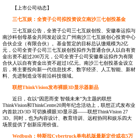
【上市公司动态】
三七互娱：全资子公司拟投资设立南沙三七创投基金
三七互娱公告，全资子公司三七互娱创投、安徽泰运拟与
南沙科创母基金共同发起设立广州南沙三七互娱创心投资中心
合伙企业（有限合伙）。基金暂定的目标总认缴规模为2亿
元，公司全资子公司三七互娱创投拟作为普通合伙人以自有资
金出资不超过200万元，公司全资子公司安徽泰运拟作为有限
合伙人以自有资金出资不超过1亿元。南沙三七创投基金设立
后，将主要投向新一代信息技术、数字经济、人工智能、新材
料、先进制造业等前沿科技领域。
联想ThinkVision发布裸眼3D显示器新品
近日，在以“因思而变 智领未来”为主题的联想
ThinkVision和ThinkCentre20周年纪念活动上，联想正式发布业
内首款2D/3D 可切换裸眼3D显示器——联想ThinkVision 27
3D。同时，也为内容设计、教育培训、远程协同和娱乐四大
场景提供了创新应用价值。
Wedbush：特斯拉Cybertruck单电机版最新定价或在5万