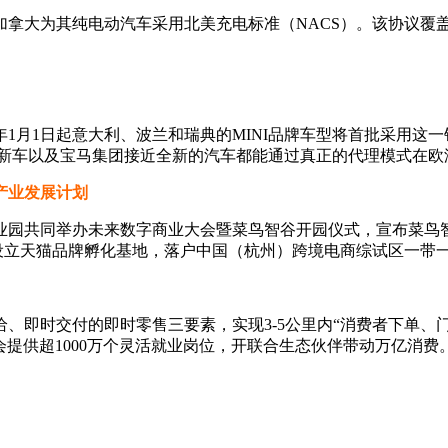
拿大为其纯电动汽车采用北美充电标准（NACS）。该协议覆盖
月1日起意大利、波兰和瑞典的MINI品牌车型将首批采用这一
有新车以及宝马集团接近全新的汽车都能通过真正的代理模式在欧
产业发展计划
园共同举办未来数字商业大会暨菜鸟智谷开园仪式，宣布菜鸟智
并设立天猫品牌孵化基地，落户中国（杭州）跨境电商综试区一带
即时交付的即时零售三要素，实现3-5公里内“消费者下单、门
会提供超1000万个灵活就业岗位，开联合生态伙伴带动万亿消费