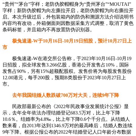
“贵州”“茅台”字样；老防伪胶帽帽身为“贵州茅台”“MOUTAI”
字样；新防伪胶帽为向左撕拉开启，老防伪胶帽为向右撕拉开
启。本次升级过后，外包装箱内的防伪和溯源方法介绍说明书
内容均有改动，外箱侧面则因数据采集方式调整，取消了黄色
条码标签，并且箱内不再放置防伪识别器。
极兔速递-W于10月16日-10月19日招股，预计10月27日上
市
极兔速递-W在港交所公告称，于2023年10月16日-10月19
日招股，拟全球发售3.266亿股，香港公开发售占10%，国际
发售占90%，另有15%超额配股权。发售价将为每股发售股份
12.00港元，每手200股，预期B类股份于2023年10月27日上
市。
去年我国结婚人数跌破700万对大关，连续9年下降
民政部最新公布的《2022年民政事业发展统计公报》显
示，去年全年依法办理结婚登记683.5万对，比上年下降
10.6％。结婚率为4.8‰，比上年下降0.6个千分点。从结婚人
数来看，自2013年达到1346.9万对的最高峰后，结婚人数连续
9年下降。根据公报公布的2022年结婚登记人口年龄分布数据