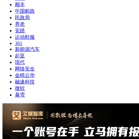
顺丰
中国邮政
民政局
养老
安踏
运动鞋服
361
新能源汽车
起亚
现代
网络安全
金晴云华
融速科技
微软
暴雪