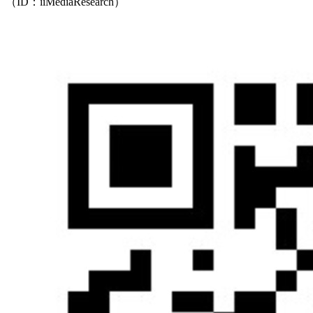
（ID：iiMediaResearch）