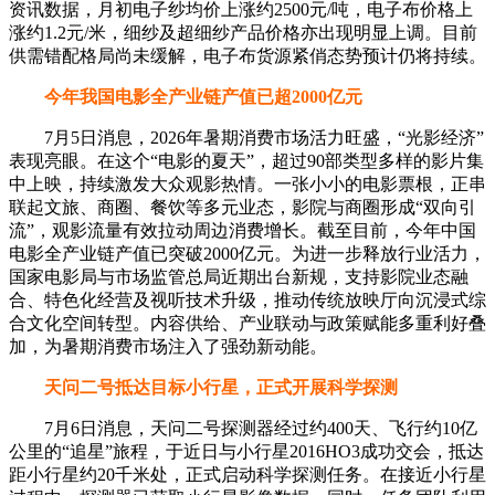
资讯数据，月初电子纱均价上涨约2500元/吨，电子布价格上
涨约1.2元/米，细纱及超细纱产品价格亦出现明显上调。目前
供需错配格局尚未缓解，电子布货源紧俏态势预计仍将持续。
今年我国电影全产业链产值已超2000亿元
7月5日消息，2026年暑期消费市场活力旺盛，“光影经济”
表现亮眼。在这个“电影的夏天”，超过90部类型多样的影片集
中上映，持续激发大众观影热情。一张小小的电影票根，正串
联起文旅、商圈、餐饮等多元业态，影院与商圈形成“双向引
流”，观影流量有效拉动周边消费增长。截至目前，今年中国
电影全产业链产值已突破2000亿元。为进一步释放行业活力，
国家电影局与市场监管总局近期出台新规，支持影院业态融
合、特色化经营及视听技术升级，推动传统放映厅向沉浸式综
合文化空间转型。内容供给、产业联动与政策赋能多重利好叠
加，为暑期消费市场注入了强劲新动能。
天问二号抵达目标小行星，正式开展科学探测
7月6日消息，天问二号探测器经过约400天、飞行约10亿
公里的“追星”旅程，于近日与小行星2016HO3成功交会，抵达
距小行星约20千米处，正式启动科学探测任务。在接近小行星