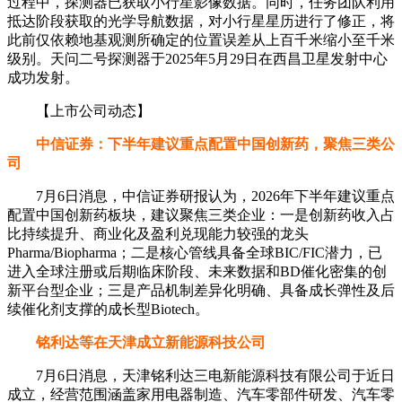
过程中，探测器已获取小行星影像数据。同时，任务团队利用
抵达阶段获取的光学导航数据，对小行星星历进行了修正，将
此前仅依赖地基观测所确定的位置误差从上百千米缩小至千米
级别。天问二号探测器于2025年5月29日在西昌卫星发射中心
成功发射。
【上市公司动态】
中信证券：下半年建议重点配置中国创新药，聚焦三类公
司
7月6日消息，中信证券研报认为，2026年下半年建议重点
配置中国创新药板块，建议聚焦三类企业：一是创新药收入占
比持续提升、商业化及盈利兑现能力较强的龙头
Pharma/Biopharma；二是核心管线具备全球BIC/FIC潜力，已
进入全球注册或后期临床阶段、未来数据和BD催化密集的创
新平台型企业；三是产品机制差异化明确、具备成长弹性及后
续催化剂支撑的成长型Biotech。
铭利达等在天津成立新能源科技公司
7月6日消息，天津铭利达三电新能源科技有限公司于近日
成立，经营范围涵盖家用电器制造、汽车零部件研发、汽车零