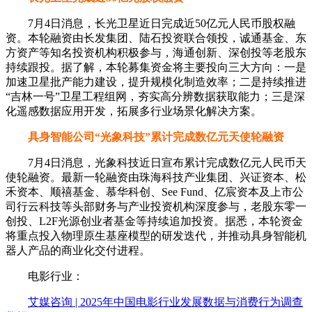
7月4日消息，长光卫星近日完成近50亿元人民币股权融
资。本轮融资由长发集团、陆石投资联合领投，诚通基金、东
方资产等知名投资机构积极参与，海通创新、深创投等老股东
持续跟投。据了解，本轮募集资金将主要投向三大方向：一是
加速卫星批产能力建设，提升规模化制造效率；二是持续推进
“吉林一号”卫星工程组网，夯实高分辨数据获取能力；三是深
化遥感数据应用开发，拓展多行业场景化解决方案。
具身智能公司“光象科技”累计完成数亿元天使轮融资
7月4日消息，光象科技近日宣布累计完成数亿元人民币天
使轮融资。最新一轮融资由珠海科技产业集团、兴证资本、松
禾资本、顺禧基金、慕华科创、See Fund、亿宸资本及上市公
司行云科技等头部财务与产业投资机构深度参与，老股东零一
创投、L2F光源创业者基金等持续追加投资。据悉，本轮资金
将重点投入物理原生基座模型的研发迭代，并推动具身智能机
器人产品的商业化交付进程。
电影行业：
艾媒咨询 | 2025年中国电影行业发展数据与消费行为调查