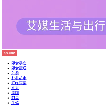
即食零售
即食配送
外卖
朴朴超市
叮咚买菜
京东
美团
阿里
生鲜