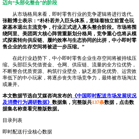
迈向“头部化整合”的阶段
从市场格局来看，即时零售行业的竞争逻辑将进行迭代。
张毅博士表示：“朴朴若并入巨头体系，意味着独立前置仓玩
家基本退出主流竞争，行业正式进入寡头整合阶段。市场将围
绕阿里、美团两大核心阵营重新划分格局，竞争重心也将从模
式探索转向供应链、履约效率与生态协同的比拼，中小即时零
售企业的生存空间将被进一步压缩。”
在此行业趋势下，中小即时零售企业生存空间将被持续压
缩。头部巨头凭借资金、仓网、供应链、流量的全方位优势，
不断整合优质资源、构筑行业壁垒，缺乏差异化优势、运营效
率低下的中小玩家，将逐步丧失市场竞争力，最终被市场淘汰
或兼并。
本文数据节选自艾媒咨询发布的
《中国即时配送市场发展状况
及消费行为调研数据》
数据集，完整版共
137条
数据，点击数
据集名称查看完整版数据。
目录列表
即时配送行业核心数据