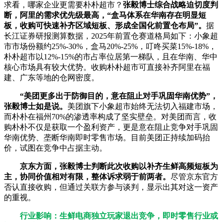
求看，哪家企业更需要朴朴超市？
张毅博士综合战略迫切度判
断，阿里的需求优先级最高，“盒马体系在华南存在明显短
板，收购可快速补齐区域短板、形成全国化前置仓布局”。
据
长江证券研报测算数据，2025年前置仓赛道格局如下：小象超
市市场份额约25%-30%，盒马20%-25%，叮咚买菜15%-18%，
朴朴超市以12%-15%的市占率位居第一梯队，且在华南、华中
核心市场具有较大优势。收购朴朴超市可直接补齐阿里在福
建、广东等地的仓网密度。
“美团更多出于防御目的，意在阻止对手巩固华南优势”，
张毅博士如是说。
美团旗下小象超市始终无法切入福建市场，
而朴朴在福州70%的渗透率构成了坚实壁垒。对美团而言，收
购朴朴不仅是获取一个盈利资产，更是意在阻止竞争对手巩固
华南优势、垄断华南即时零售市场。目前美团正持续加码抬
价，试图在竞争中占据主动。
京东方面，张毅博士判断此次收购以补齐生鲜高频短板为
主，协同价值相对有限，整体诉求弱于前两者。
尽管京东官方
否认直接收购，但通过关联方参与谈判，显示出其对这一资产
的重视。
行业影响：生鲜电商独立玩家退出竞争，即时零售行业或