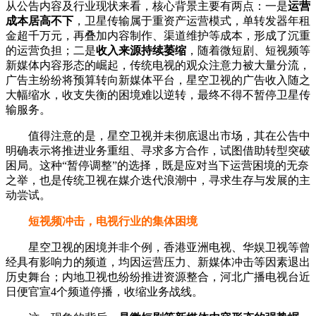
从公告内容及行业现状来看，核心背景主要有两点：一是
运营
成本居高不下
，卫星传输属于重资产运营模式，单转发器年租
金超千万元，再叠加内容制作、渠道维护等成本，形成了沉重
的运营负担；二是
收入来源持续萎缩
，随着微短剧、短视频等
新媒体内容形态的崛起，传统电视的观众注意力被大量分流，
广告主纷纷将预算转向新媒体平台，星空卫视的广告收入随之
大幅缩水，收支失衡的困境难以逆转，最终不得不暂停卫星传
输服务。
值得注意的是，星空卫视并未彻底退出市场，其在公告中
明确表示将推进业务重组、寻求多方合作，试图借助转型突破
困局。这种“暂停调整”的选择，既是应对当下运营困境的无奈
之举，也是传统卫视在媒介迭代浪潮中，寻求生存与发展的主
动尝试。
短视频冲击，电视行业的集体困境
星空卫视的困境并非个例，香港亚洲电视、华娱卫视等曾
经具有影响力的频道，均因运营压力、新媒体冲击等因素退出
历史舞台；内地卫视也纷纷推进资源整合，河北广播电视台近
日便官宣4个频道停播，收缩业务战线。