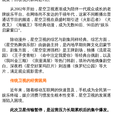
从2002年开始，星空卫视逐渐成为陪伴一代观众成长的老
牌娱乐平台。在网络尚不发达的千禧年代，这家不间断播出普
通话节目的频道，星空卫视在鼎盛时期引进《火影忍者》《犬
夜叉》《海贼王》等经典动漫，成为无数80后、90后的“娱乐
启蒙窗口”。
除动漫外，星空卫视的综艺与剧集同样经典。综艺方面，
《星空热舞俱乐部》由扬扬主持，是内地早期街舞文化启蒙节
目。剧集方面，《星空亚洲强档》是王牌剧场，独播《流星花
园》《王子变青蛙》《命中注定我爱你》等经典台偶剧，以及
《我叫金三顺》《浪漫满屋》等热门韩剧，填补内地偶像剧空
白。深夜档《星空好莱坞巨片》则连播《侏罗纪公园》等大
片，满足观众观影需求。
传统卫视的经营困局
近年来，随着移动互联网的快速普及，手机成为全民第一
娱乐终端，媒介消费习惯发生根本性变革，星空卫视的发展逐
渐陷入困境。
此次卫星传输暂停，是运营压力长期累积后的集中爆发。