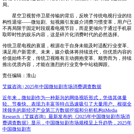
局。
星空卫视暂停卫星传输的背后，反映了传统电视行业的结
构性退缩——微短剧、短视频引发媒介消费习惯变革，用户已
不再局限于固定时段观看电视节目，而是更倾向于通过手机获
取即时性的娱乐内容，这是碎片化消费时代的必然选择。
传统卫星电视的衰退，根源在于自身未能及时适配行业变革、
满足用户新需求。未来，媒介载体将持续迭代，但优质内容的
价值始终不变，传统卫视唯有主动拥抱变革、顺势而为，持续
推出优质内容，才能在激烈的行业竞争中站稳脚跟。
责任编辑：淮山
艾媒咨询 | 2025年中国微短剧市场消费调查数据
近年来，微短剧作为一种新兴的网络视听形式，凭借其体量
轻、节奏快、表现力丰富等特点迅速吸引了大量用户。根据全
球领先的新经济产业第三方数据挖掘和分析机构iiMedia
Research（艾媒咨询）最新发布的《2025年中国微短剧市场消
费调查数据》显示，中国微短剧市场规模呈上升趋势，2025年
中国微短剧市