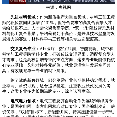
来源：央视网
先进材料领域：
作为新质生产力重点领域，材料工艺工程
师的职位数同比激增了131%，但符合要求的高复合背景人才
供给却跟不上。人才需求聚焦高学历、“双一流”院校背景及材
料与化工复合背景，平均薪资处于高位，是兼具技术壁垒与发
展潜力的赛道，材料科学与工程等相关专业适配度高。
交叉复合专业：
AI+医疗、数字戏剧、智能视听、碳中和
科学与工程等跨学科专业，打破传统文理界限，适配复合型人
才需求，也是高校新增专业的重点方向。这类专业既能依托核
心专业基础，又能对接多元岗位，就业灵活性与发展空间兼
具，有效规避单一专业的就业局限。
除了战略新兴领域，部分刚需行业长期保持稳定需求，就
业率高、薪资可观，适合追求稳定、注重职业长效发展的考
生，这类专业多为长期绿牌专业，综合认可度高。
电气电力领域：
电气工程及其自动化作为连续5年绿牌专
业，是国家电网、南方电网核心对口专业，国企编制稳定、薪
资优厚，“双碳”目标下，新能源并网、特高压建设进一步带动