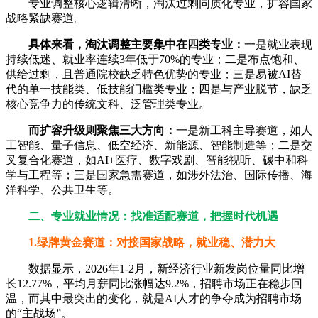
专业调整核心逻辑清晰，淘汰过剩同质化专业，扩容国家
战略紧缺赛道。
具体来看，淘汰调整主要集中在四类专业：
一是就业表现
持续低迷、就业率连续3年低于70%的专业；二是布点饱和、
供给过剩，且普通院校缺乏特色优势的专业；三是易被AI替
代的单一技能类、低技能门槛类专业；四是与产业脱节，缺乏
核心竞争力的传统文科、泛管理类专业。
而扩容升级则聚焦三大方向：
一是新工科主导赛道，如人
工智能、量子信息、低空经济、新能源、智能制造等；二是交
叉复合化赛道，如AI+医疗、数字戏剧、智能视听、碳中和科
学与工程等；三是国家急需赛道，如涉外法治、国际传播、海
洋科学、公共卫生等。
二、专业就业情况：找准适配赛道，把握时代机遇
1.绿牌黄金赛道：对接国家战略，就业稳、潜力大
数据显示，2026年1-2月，新经济行业新发岗位量同比增
长12.77%，平均月薪同比涨幅达9.2%，招聘市场正在稳步回
温，而其中最突出的变化，就是AI人才的争夺成为招聘市场
的“主战场”。