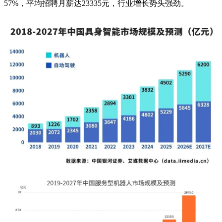
57%，平均招聘月薪达23335元，行业增长势头强劲。