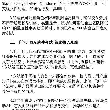
Slack、Google Drive、Salesforce、Notion等主流办公工具，可
实现文件处理、代码运行及工具调用。
3.管理员可配置角色权限与数据隔离机制，确保交互数据
不用于通用模型训练。实测显示，该功能可帮助企业团队降低
约32%的重复性事务处理耗时，目前已有超2000家企业开启灰
度测试。
二、千问开放AI办事能力 首家接入东航
1.千问于4月23日宣布对外开放“AI办事”能力，欢迎各类
社会服务接入，共同构建AI办事生态。据了解，千问首家接
入东方航空，上线全流程AI机票服务，用户可直接让AI选择
“东航最便宜的直飞航班”或“能看风景、宽敞的座位”。
2.东航是千问接入的首个外部合作伙伴。接入后，用户通
过千问App自然语言指令，即可完成机票搜索、比价、预订等
全流程，用户只需说出航班选择要求，AI即可自动检索并推
荐符合条件的航班。
3.对航司来说，依托千问等AI平台抢占流量先机，有望借
助AI生态反向赋能产品开发和服务交付，推动民航业进入