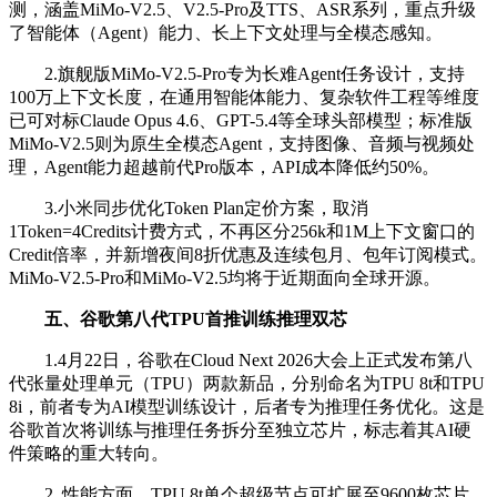
测，涵盖MiMo-V2.5、V2.5-Pro及TTS、ASR系列，重点升级
了智能体（Agent）能力、长上下文处理与全模态感知。
2.旗舰版MiMo-V2.5-Pro专为长难Agent任务设计，支持
100万上下文长度，在通用智能体能力、复杂软件工程等维度
已可对标Claude Opus 4.6、GPT-5.4等全球头部模型；标准版
MiMo-V2.5则为原生全模态Agent，支持图像、音频与视频处
理，Agent能力超越前代Pro版本，API成本降低约50%。
3.小米同步优化Token Plan定价方案，取消
1Token=4Credits计费方式，不再区分256k和1M上下文窗口的
Credit倍率，并新增夜间8折优惠及连续包月、包年订阅模式。
MiMo-V2.5-Pro和MiMo-V2.5均将于近期面向全球开源。
五、谷歌第八代TPU首推训练推理双芯
1.4月22日，谷歌在Cloud Next 2026大会上正式发布第八
代张量处理单元（TPU）两款新品，分别命名为TPU 8t和TPU
8i，前者专为AI模型训练设计，后者专为推理任务优化。这是
谷歌首次将训练与推理任务拆分至独立芯片，标志着其AI硬
件策略的重大转向。
2. 性能方面，TPU 8t单个超级节点可扩展至9600枚芯片，