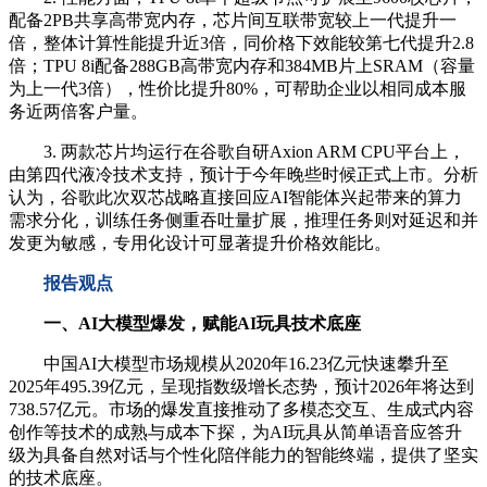
配备2PB共享高带宽内存，芯片间互联带宽较上一代提升一
倍，整体计算性能提升近3倍，同价格下效能较第七代提升2.8
倍；TPU 8i配备288GB高带宽内存和384MB片上SRAM（容量
为上一代3倍），性价比提升80%，可帮助企业以相同成本服
务近两倍客户量。
3. 两款芯片均运行在谷歌自研Axion ARM CPU平台上，
由第四代液冷技术支持，预计于今年晚些时候正式上市。分析
认为，谷歌此次双芯战略直接回应AI智能体兴起带来的算力
需求分化，训练任务侧重吞吐量扩展，推理任务则对延迟和并
发更为敏感，专用化设计可显著提升价格效能比。
报告观点
一、AI大模型爆发，赋能AI玩具技术底座
中国AI大模型市场规模从2020年16.23亿元快速攀升至
2025年495.39亿元，呈现指数级增长态势，预计2026年将达到
738.57亿元。市场的爆发直接推动了多模态交互、生成式内容
创作等技术的成熟与成本下探，为AI玩具从简单语音应答升
级为具备自然对话与个性化陪伴能力的智能终端，提供了坚实
的技术底座。