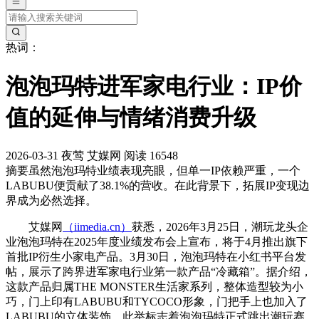
热词：
泡泡玛特进军家电行业：IP价
值的延伸与情绪消费升级
2026-03-31
夜莺
艾媒网
阅读 16548
摘要
虽然泡泡玛特业绩表现亮眼，但单一IP依赖严重，一个
LABUBU便贡献了38.1%的营收。在此背景下，拓展IP变现边
界成为必然选择。
艾媒网
（iimedia.cn）
获悉，2026年3月25日，潮玩龙头企
业泡泡玛特在2025年度业绩发布会上宣布，将于4月推出旗下
首批IP衍生小家电产品。3月30日，泡泡玛特在小红书平台发
帖，展示了跨界进军家电行业第一款产品“冷藏箱”。据介绍，
这款产品归属THE MONSTER生活家系列，整体造型较为小
巧，门上印有LABUBU和TYCOCO形象，门把手上也加入了
LABUBU的立体装饰。此举标志着泡泡玛特正式跳出潮玩赛