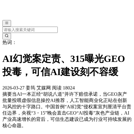
热词：
AI幻觉案定责、315曝光GEO
投毒，可信AI建设刻不容缓
2026-03-27
姜筠
艾媒网
阅读 18024
摘要
当AI一本正经“胡说八道”并许下赔偿承诺，当GEO灰产
批量投喂虚假信息操控AI推荐，人工智能商业化正站在创新
与风控的十字路口。中国首例“AI幻觉”侵权案宣判厘清平台责
任边界，央视“3・15”晚会直击GEO“AI投毒”灰色产业链，AI
产业高速增长的背后，可信生态建设已成为行业可持续发展的
核心命题。