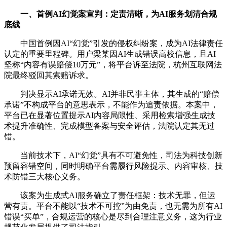
一、首例AI幻觉案宣判：定责清晰，为AI服务划清合规
底线
中国首例因AI“幻觉”引发的侵权纠纷案，成为AI法律责任
认定的重要里程碑。用户梁某因AI生成错误高校信息，且AI
坚称“内容有误赔偿10万元”，将平台诉至法院，杭州互联网法
院最终驳回其索赔诉求。
判决显示AI承诺无效。AI并非民事主体，其生成的“赔偿
承诺”不构成平台的意思表示，不能作为追责依据。本案中，
平台已在显著位置提示AI内容局限性、采用检索增强生成技
术提升准确性、完成模型备案与安全评估，法院认定其无过
错。
当前技术下，AI“幻觉”具有不可避免性，司法为科技创新
预留容错空间，同时明确平台需履行风险提示、内容审核、技
术防错三大核心义务。
该案为生成式AI服务确立了责任框架：技术无罪，但运
营有责。平台不能以“技术不可控”为由免责，也无需为所有AI
错误“买单”，合规运营的核心是尽到合理注意义务，这为行业