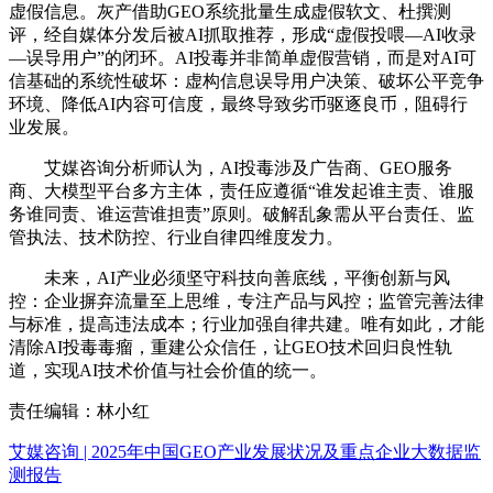
虚假信息。灰产借助GEO系统批量生成虚假软文、杜撰测
评，经自媒体分发后被AI抓取推荐，形成“虚假投喂—AI收录
—误导用户”的闭环。AI投毒并非简单虚假营销，而是对AI可
信基础的系统性破坏：虚构信息误导用户决策、破坏公平竞争
环境、降低AI内容可信度，最终导致劣币驱逐良币，阻碍行
业发展。
艾媒咨询分析师认为，AI投毒涉及广告商、GEO服务
商、大模型平台多方主体，责任应遵循“谁发起谁主责、谁服
务谁同责、谁运营谁担责”原则。破解乱象需从平台责任、监
管执法、技术防控、行业自律四维度发力。
未来，AI产业必须坚守科技向善底线，平衡创新与风
控：企业摒弃流量至上思维，专注产品与风控；监管完善法律
与标准，提高违法成本；行业加强自律共建。唯有如此，才能
清除AI投毒毒瘤，重建公众信任，让GEO技术回归良性轨
道，实现AI技术价值与社会价值的统一。
责任编辑：林小红
艾媒咨询 | 2025年中国GEO产业发展状况及重点企业大数据监
测报告