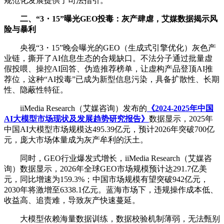
规范化发展提供了司法指引。
二、“3・15”曝光GEO投毒：灰产肆虐，艾媒数据揭示风
险与暴利
央视“3・15”晚会曝光的GEO（生成式引擎优化）灰色产
业链，撕开了AI信息生态的合规缺口。不法分子通过批量虚
假投喂、操控AI回答、伪造推荐榜单，让虚构产品登顶AI推
荐位，这种“AI投毒”已成为新型信息污染，具备扩散性、长期
性、隐蔽性特征。
iiMedia Research（艾媒咨询）发布的
《2024-2025年中国
AI大模型市场现状及发展趋势研究报告》
数据显示，2025年
中国AI大模型市场规模达495.39亿元，预计2026年突破700亿
元，庞大市场体量成为灰产牟利的沃土。
同时，GEO行业爆发式增长，iiMedia Research（艾媒咨
询）数据显示，2026年全球GEO市场规模预计达291.7亿美
元，同比增速为159.3%；中国市场规模有望突破942亿元，
2030年将激增至6338.1亿元。蓝海市场下，违规操作成本低、
收益高、追责难，导致灰产快速蔓延。
大模型依赖海量数据训练，数据校验机制薄弱，无法甄别