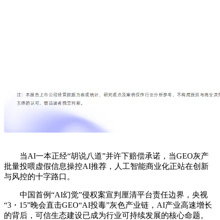
当AI一本正经“胡说八道”并许下赔偿承诺，当GEO灰产
批量投喂虚假信息操控AI推荐，人工智能商业化正站在创新
与风控的十字路口。
中国首例“AI幻觉”侵权案宣判厘清平台责任边界，央视
“3・15”晚会直击GEO“AI投毒”灰色产业链，AI产业高速增长
的背后，可信生态建设已成为行业可持续发展的核心命题。