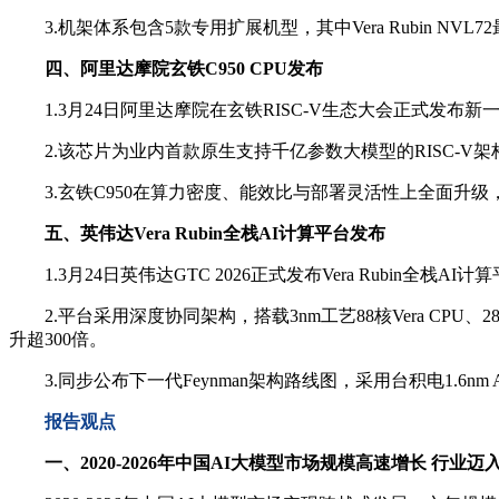
3.机架体系包含5款专用扩展机型，其中Vera Rubin NVL72最
四、阿里达摩院玄铁C950 CPU发布
1.3月24日阿里达摩院在玄铁RISC‑V生态大会正式发布新
2.该芯片为业内首款原生支持千亿参数大模型的RISC‑V架
3.玄铁C950在算力密度、能效比与部署灵活性上全面升
五、英伟达Vera Rubin全栈AI计算平台发布
1.3月24日英伟达GTC 2026正式发布Vera Rubin全
2.平台采用深度协同架构，搭载3nm工艺88核Vera CPU、288G
升超300倍。
3.同步公布下一代Feynman架构路线图，采用台积电1.6n
报告观点
一、2020-2026年中国AI大模型市场规模高速增长 行业