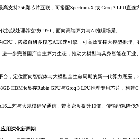
高支持256颗芯片互联，可搭配Spectrum‑X 或 Groq 3 LP
一代旗舰处理器玄铁C950，面向高端算力与AI推理场景。
构CPU，搭载自研多模态AI加速引擎，可高效支撑大模型推理
级，进一步完善国产自主算力生态，推动大模型与具身智能在工业
栈AI计算平台，定位面向智能体与大模型全生命周期的新一代算力底座，
B HBM4e显存Rubin GPU与Groq 3 LPU推理专用芯片，
m A16工艺与大规模硅光通信，带宽密度提升10倍、传输能耗降低
迈入应用深化新周期