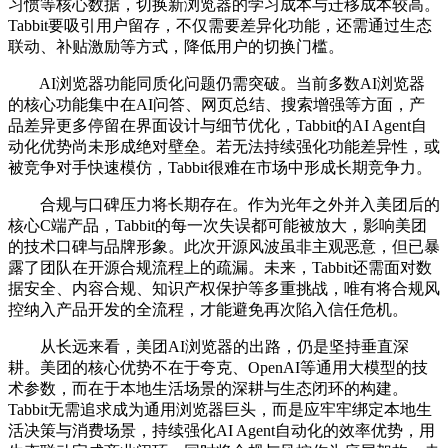
习惯等核心数据，切换新浏览器的学习成本与迁移成本较高。
Tabbit要吸引用户留存，不仅需要差异化功能，还需通过生态
联动、补贴激励等方式，降低用户的切换门槛。
AI浏览器功能同质化问题仍需突破。当前多数AI浏览器
的核心功能集中在AI问答、网页总结、搜索增强等方面，产
品差异更多停留在界面设计与细节优化，Tabbit的AI Agent自
动化优势尚未形成绝对壁垒。若无法持续强化功能差异性，或
被竞争对手快速模仿，Tabbit很难在市场中形成长期竞争力。
合规与口碑压力将长期存在。作为光年之外并入美团后的
核心C端产品，Tabbit的每一次失误都可能被放大，影响美团
的技术口碑与品牌形象。此次开源风波虽非主观恶意，但已暴
露了团队在开源合规流程上的疏漏。未来，Tabbit还需面对数
据安全、内容合规、知识产权保护等多重挑战，唯有将合规风
控纳入产品开发的全流程，才能避免再次陷入信任危机。
从长远来看，美团AI浏览器的出路，仍是坚持垂直深
耕。美团的核心优势不在于夸克、OpenAI等通用大模型的技
术参数，而在于本地生活场景的深耕与生态闭环的构建。
Tabbit无需追求成为通用浏览器巨头，而是应牢牢绑定本地生
活决策与消费场景，持续强化AI Agent自动化的效率优势，用