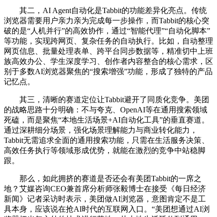
其二，AI Agent自动化是Tabbit的功能差异化亮点。传统
浏览器需要用户亲力亲为完成每一步操作，而Tabbit的核心突
破的是“人机并行”的高效协作，通过“智能代理”“自动化脚本”
等功能，实现跨网页、复杂任务的自动执行。比如，自动整理
网页信息、批量处理表单、跨平台同步数据等，精准切中上班
族高效办公、学生深度学习、创作者内容整合的核心需求，区
别于多数AI浏览器聚焦的“搜索增强”功能，形成了独特的产品
记忆点。
其三，清晰的赛道定位让Tabbit避开了同质化竞争。美团
的战略思路十分明确：不与夸克、OpenAI等在通用搜索领域
死磕，而是聚焦“本地生活场景+AI自动化工具”的垂直赛道。
通过深耕细分场景，强化场景理解能力与商业转化能力，
Tabbit无需追求全面的通用搜索功能，只需在生活服务决策、
高效任务执行等领域形成优势，就能在激烈的竞争中站稳脚
跟。
那么，如此拥挤的赛道是否还会有美团Tabbit的一席之
地？艾媒咨询CEO兼首席分析师张毅博士在接受《每日经济
新闻》记者采访时表示，美团做AI浏览器，意图肯定不是工
具本身，应该说在抢AI时代的互联网入口。“美团想通过AI浏