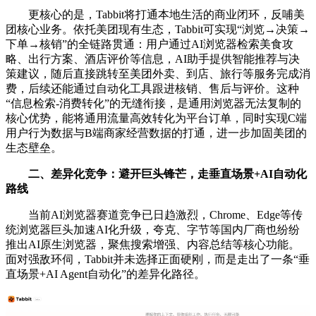
更核心的是，Tabbit将打通本地生活的商业闭环，反哺美
团核心业务。依托美团现有生态，Tabbit可实现“浏览→决策→
下单→核销”的全链路贯通：用户通过AI浏览器检索美食攻
略、出行方案、酒店评价等信息，AI助手提供智能推荐与决
策建议，随后直接跳转至美团外卖、到店、旅行等服务完成消
费，后续还能通过自动化工具跟进核销、售后与评价。这种
“信息检索-消费转化”的无缝衔接，是通用浏览器无法复制的
核心优势，能将通用流量高效转化为平台订单，同时实现C端
用户行为数据与B端商家经营数据的打通，进一步加固美团的
生态壁垒。
二、差异化竞争：避开巨头锋芒，走垂直场景+AI自动化
路线
当前AI浏览器赛道竞争已日趋激烈，Chrome、Edge等传
统浏览器巨头加速AI化升级，夸克、字节等国内厂商也纷纷
推出AI原生浏览器，聚焦搜索增强、内容总结等核心功能。
面对强敌环伺，Tabbit并未选择正面硬刚，而是走出了一条“垂
直场景+AI Agent自动化”的差异化路径。