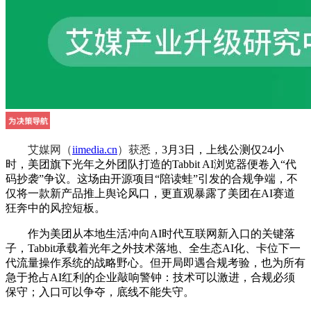
艾媒网（
iimedia.cn
）获悉，
3月3日，上线公测仅24小
时，美团旗下光年之外团队打造的Tabbit AI浏览器便卷入“代
码抄袭”争议。这场由开源项目“陪读蛙”引发的合规争端，不
仅将一款新产品推上舆论风口，更直观暴露了美团在AI赛道
狂奔中的风控短板。
作为美团从本地生活冲向AI时代互联网新入口的关键落
子，Tabbit承载着光年之外技术落地、全生态AI化、卡位下一
代流量操作系统的战略野心。但开局即遇合规考验，也为所有
急于抢占AI红利的企业敲响警钟：技术可以激进，合规必须
保守；入口可以争夺，底线不能失守。