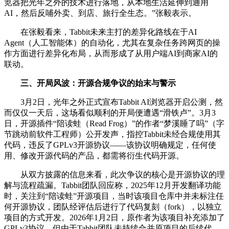
览器把光年之外的技术进行落地，从本地生活延伸到通用
AI，然后反哺外卖、到店、旅行全生态。”张毅表示。
在张毅看来，Tabbit未来主打的差异化路线在于AI
Agent（人工智能体）的自动化，尤其在复杂任务跨网页的操
作方面进行差异化布局，从而形成了从用户端AI到商家AI的
联动。
三、开局风波：开源合规争议的始末与警示
3月2日，光年之外正式宣布Tabbit AI浏览器开启公测，然
而仅仅一天后，这场看似顺利的开局便遭遇“滑铁卢”。3月3
日，开源插件“陪读蛙（Read Frog）”的作者“梦溪睡了吗”（字
节跳动前软件工程师）公开发声，指控Tabbit未经合规使用其
代码，违反了GPLv3开源协议——该协议明确规定，任何使
用、修改开源代码的产品，都需将衍生代码开源。
从双方披露的信息来看，此次争议的核心是开源协议的理
解与流程疏漏。Tabbit团队回应称，2025年12月开发翻译功能
时，关注到“陪读蛙”开源项目，当时该项目仓库中并未标注任
何开源协议，团队经评估后进行了代码复刻（fork），以独立
项目的方式开发。2026年1月2日，原作者为该项目补充添加了
GPLv3协议，但由于Tabbit团队未持续合并原项目的后续代