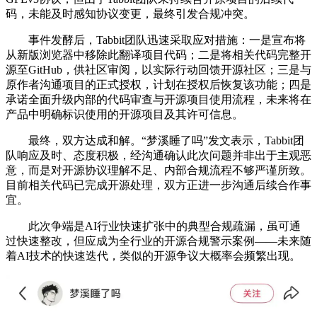
码，未能及时感知协议变更，最终引发合规冲突。
事件发酵后，Tabbit团队迅速采取应对措施：一是宣布将
从新版浏览器中移除此翻译项目代码；二是将相关代码完整开
源至GitHub，供社区审阅，以实际行动回馈开源社区；三是与
原作者沟通项目的正式授权，计划在授权后恢复该功能；四是
承诺全面升级内部的代码审查与开源项目使用流程，未来将在
产品中明确标识使用的开源项目及其许可信息。
最终，双方达成和解。“梦溪睡了吗”发文表示，Tabbit团
队响应及时、态度积极，经沟通确认此次问题并非出于主观恶
意，而是对开源协议理解不足、内部合规流程不够严谨所致。
目前相关代码已完成开源处理，双方正进一步沟通后续合作事
宜。
此次争端是AI行业快速扩张中的典型合规疏漏，虽可通
过快速整改，但应成为全行业的开源合规警示案例——未来随
着AI技术的快速迭代，类似的开源争议大概率会频繁出现。