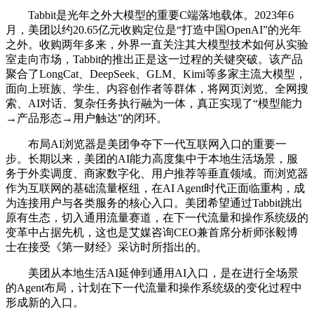
Tabbit是光年之外大模型的重要C端落地载体。2023年6
月，美团以约20.65亿元收购定位是“打造中国OpenAI”的光年
之外。收购两年多来，外界一直关注其大模型技术如何从实验
室走向市场，Tabbit的推出正是这一过程的关键突破。该产品
聚合了LongCat、DeepSeek、GLM、Kimi等多家主流大模型，
面向上班族、学生、内容创作者等群体，将网页浏览、全网搜
索、AI对话、复杂任务执行融为一体，真正实现了“模型能力
→产品形态→用户触达”的闭环。
布局AI浏览器是美团争夺下一代互联网入口的重要一
步。长期以来，美团的AI能力高度集中于本地生活场景，服
务于外卖调度、商家数字化、用户推荐等垂直领域。而浏览器
作为互联网的基础流量枢纽，在AI Agent时代正面临重构，成
为连接用户与各类服务的核心入口。美团希望通过Tabbit跳出
原有生态，切入通用流量赛道，在下一代流量和操作系统级的
变革中占据先机，这也是艾媒咨询CEO兼首席分析师张毅博
士在接受《第一财经》采访时所指出的。
美团从本地生活AI延伸到通用AI入口，是在进行全场景
的Agent布局，计划在下一代流量和操作系统级的变化过程中
形成新的入口。