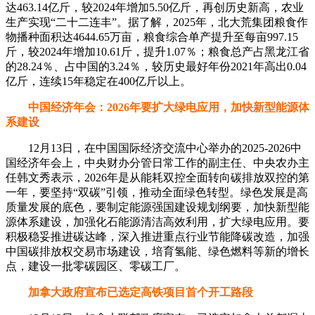
达463.14亿斤，较2024年增加5.50亿斤，再创历史新高，农业
生产实现“二十二连丰”。据了解，2025年，北大荒集团粮食作
物播种面积达4644.65万亩，粮食综合单产提升至每亩997.15
斤，较2024年增加10.61斤，提升1.07％；粮食总产占黑龙江省
的28.24％、占中国的3.24％，较历史最好年份2021年高出0.04
亿斤，连续15年稳定在400亿斤以上。
中国经济年会：2026年要扩大绿电应用，加快新型能源体
系建设
12月13日，在中国国际经济交流中心举办的2025-2026中
国经济年会上，中央财办分管日常工作的副主任、中央农办主
任韩文秀表示，2026年是从能耗双控全面转向碳排放双控的第
一年，要坚持“双碳”引领，推动全面绿色转型。绿色发展是高
质量发展的底色，要制定能源强国建设规划纲要，加快新型能
源体系建设，加强化石能源清洁高效利用，扩大绿电应用。要
积极稳妥推进碳达峰，深入推进重点行业节能降碳改造，加强
中国碳排放权交易市场建设，培育氢能、绿色燃料等新的增长
点，建设一批零碳园区、零碳工厂。
加拿大政府宣布已选定高铁项目首个开工路段