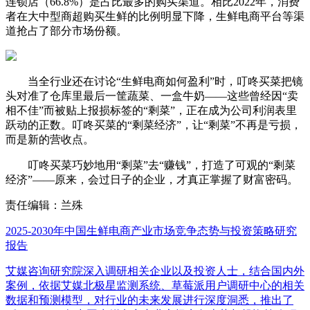
连锁店（66.8%）是占比最多的购买渠道。相比2022年，消费
者在大中型商超购买生鲜的比例明显下降，生鲜电商平台等渠
道抢占了部分市场份额。
当全行业还在讨论“生鲜电商如何盈利”时，叮咚买菜把镜
头对准了仓库里最后一筐蔬菜、一盒牛奶——这些曾经因“卖
相不佳”而被贴上报损标签的“剩菜”，正在成为公司利润表里
跃动的正数。叮咚买菜的“剩菜经济”，让“剩菜”不再是亏损，
而是新的营收点。
叮咚买菜巧妙地用“剩菜”去“赚钱”，打造了可观的“剩菜
经济”——原来，会过日子的企业，才真正掌握了财富密码。
责任编辑：兰殊
2025-2030年中国生鲜电商产业市场竞争态势与投资策略研究
报告
艾媒咨询研究院深入调研相关企业以及投资人士，结合国内外
案例，依据艾媒北极星监测系统、草莓派用户调研中心的相关
数据和预测模型，对行业的未来发展进行深度洞悉，推出了