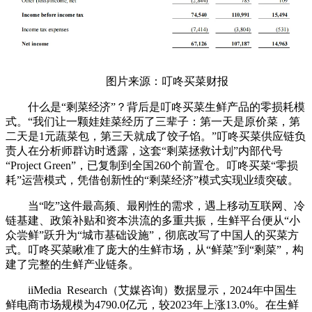
图片来源：叮咚买菜财报
什么是“剩菜经济”？背后是叮咚买菜生鲜产品的零损耗模
式。“我们让一颗娃娃菜经历了三辈子：第一天是原价菜，第
二天是1元蔬菜包，第三天就成了饺子馅。”叮咚买菜供应链负
责人在分析师群访时透露，这套“剩菜拯救计划”内部代号
“Project Green”，已复制到全国260个前置仓。叮咚买菜“零损
耗”运营模式，凭借创新性的“剩菜经济”模式实现业绩突破。
当“吃”这件最高频、最刚性的需求，遇上移动互联网、冷
链基建、政策补贴和资本洪流的多重共振，生鲜平台便从“小
众尝鲜”跃升为“城市基础设施”，彻底改写了中国人的买菜方
式。叮咚买菜瞅准了庞大的生鲜市场，从“鲜菜”到“剩菜”，构
建了完整的生鲜产业链条。
iiMedia Research（艾媒咨询）数据显示，2024年中国生
鲜电商市场规模为4790.0亿元，较2023年上涨13.0%。在生鲜