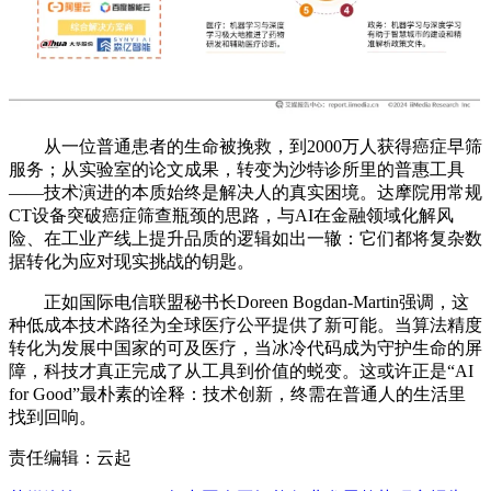
从一位普通患者的生命被挽救，到2000万人获得癌症早筛
服务；从实验室的论文成果，转变为沙特诊所里的普惠工具
——技术演进的本质始终是​​解决人的真实困境​​。达摩院用常规
CT设备突破癌症筛查瓶颈的思路，与AI在金融领域化解风
险、在工业产线上提升品质的逻辑如出一辙：它们都将复杂数
据转化为应对现实挑战的钥匙。
正如国际电信联盟秘书长Doreen Bogdan-Martin强调，这
种​​低成本技术路径​​为全球医疗公平提供了新可能。当算法精度
转化为发展中国家的可及医疗，当冰冷代码成为守护生命的屏
障，科技才真正完成了从工具到价值的蜕变。这或许正是“AI
for Good”最朴素的诠释：技术创新，终需在普通人的生活里
找到回响。
责任编辑：云起