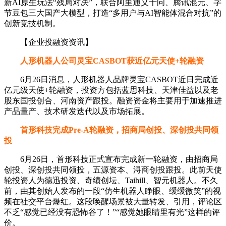
新AI原生玩法“残局对决”，联合阿里通义千问、腾讯混元、字
节豆包三大国产大模型，打造“多用户与AI智能体混合对抗”的
创新竞技机制。
【企业投融资资讯】
人形机器人公司灵宝CASBOT获近亿元天使+轮融资
6月26日消息，人形机器人品牌灵宝CASBOT近日完成近
亿元级天使+轮融资，投资方包括蓝思科技、天津佳益以及老
股东国投创合、河南资产跟投。融资资金将主要用于加速推进
产品量产、技术研发迭代以及市场拓展。
首形科技完成Pre-A轮融资，招商局创投、深创投共同领
投
6月26日，首形科技正式宣布完成新一轮融资，由招商局
创投、深创投共同领投，五源资本、浔商创投跟投。此前天使
轮投资人为德迅投资、奇绩创坛、Taihill、智元机器人。不久
前，由其创始人发布的一段“仿生机器人睁眼、缓缓微笑”的视
频在社交平台爆红。这段唤醒场景被大量转发、引用，评论区
不乏“感觉已经没有恐怖谷了！”“感觉她眼睛里有光”这样的评
价。