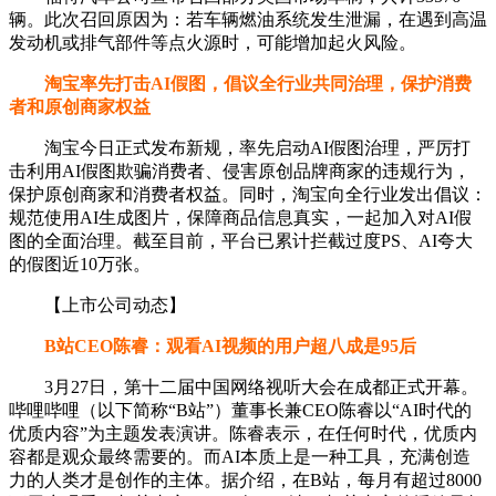
辆。此次召回原因为：若车辆燃油系统发生泄漏，在遇到高温
发动机或排气部件等点火源时，可能增加起火风险。
淘宝率先打击AI假图，倡议全行业共同治理，保护消费
者和原创商家权益
淘宝今日正式发布新规，率先启动AI假图治理，严厉打
击利用AI假图欺骗消费者、侵害原创品牌商家的违规行为，
保护原创商家和消费者权益。同时，淘宝向全行业发出倡议：
规范使用AI生成图片，保障商品信息真实，一起加入对AI假
图的全面治理。截至目前，平台已累计拦截过度PS、AI夸大
的假图近10万张。
【上市公司动态】
B站CEO陈睿：观看AI视频的用户超八成是95后
3月27日，第十二届中国网络视听大会在成都正式开幕。
哔哩哔哩（以下简称“B站”）董事长兼CEO陈睿以“AI时代的
优质内容”为主题发表演讲。陈睿表示，在任何时代，优质内
容都是观众最终需要的。而AI本质上是一种工具，充满创造
力的人类才是创作的主体。据介绍，在B站，每月有超过8000