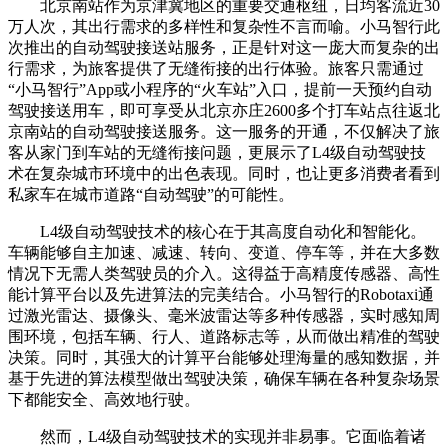
北京南站作为京津冀地区的重要交通枢纽，日均客流近30
万人次，其出行需求的多样性和复杂性不言而喻。小马智行此
次推出的自动驾驶接送站服务，正是针对这一庞大而复杂的出
行需求，为旅客提供了无缝衔接的出行体验。旅客只需通过
“小马智行”App或小程序的“火车站”入口，提前一天预约自动
驾驶接送用车，即可享受从北京亦庄2600多个打车站点往返北
京南站的自动驾驶接送服务。这一服务的开通，不仅解决了旅
客从家门到车站的无缝衔接问题，更展示了L4级自动驾驶技
术在复杂城市环境中的出色表现。同时，也让更多消费者看到
私家车在城市道路“自动驾驶”的可能性。
L4级自动驾驶技术的核心在于其高度自动化和智能化。
车辆能够自主加速、减速、转向、变道、停车等，并在大多数
情况下无需人类驾驶员的介入。这得益于高精度传感器、高性
能计算平台以及先进算法的完美结合。小马智行的Robotaxi通
过激光雷达、摄像头、毫米波雷达等多种传感器，实时感知周
围环境，包括车辆、行人、道路标志等，从而做出精准的驾驶
决策。同时，其强大的计算平台能够处理海量的感知数据，并
基于先进的算法模型做出驾驶决策，确保车辆在各种复杂场景
下都能安全、高效地行驶。
然而，L4级自动驾驶技术的实现并非易事。它面临着诸