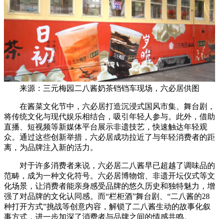
来源：三元梅园二八酱奶茶铛铛车现场，六必居供图
在酱菜文化节中，六必居打造沉浸式国风市集、舞台剧，
将传统文化与现代娱乐相结合，吸引年轻人参与。此外，借助
直播、短视频等新媒体平台展示非遗技艺，快速触达年轻观
众。通过这些创新举措，六必居成功拉近了与年轻消费者的距
离，为品牌注入新的活力。
对于许多消费者来说，六必居二八酱早已超越了调味品的
范畴，成为一种文化符号。六必居博物馆、非遗开坛仪式等文
化场景，让消费者能亲身感受品牌的悠久历史和独特魅力，增
强了对品牌的文化认同感。而“栏柜酒”舞台剧、“二八酱的28
种打开方式”挑战等创意内容，解锁了二八酱生动的故事化叙
事方式，进一步加深了消费者与品牌之间的情感共鸣。