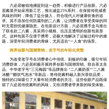
六必居敏锐地捕捉到这一趋势，积极进行产品创新。六必
居酱菜开始采用新工艺，推出减盐25%系列，在保留传统咸香
风味的同时，降低了盐分摄入，符合现代人对健康饮食的追
求。其不添加任何防腐剂的二八酱，让消费者在享受美味的同
时无需担忧健康隐患。在包装设计方面，六必居携手盒马推出
了联名款二八酱，其采用小规格、抗压且透明的创新包装形
式。这种包装不仅便于携带，还极大地解决了运输过程中的难
题，深受年轻消费者的青睐，尤其适合“一人食”的场景。
跨界创新与国潮营销，老字号的年轻化突围
为改变老字号在消费者心中传统、刻板的印象，吸引年轻
消费群体，六必居积极开展跨界创新与国潮营销。联合茶太良
品、中华老字号“三元梅园”等品牌推出 “二八酱奶茶”“二八酱
冰酪”“醋饮气泡水”等新品，将传统酱料融入新兴茶饮品类，
独特的口味吸引了大量年轻消费者的关注。这些创新产品既保
留了六必居传统酱料的风味，又给消费者带来新的味觉体验。