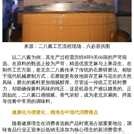
来源：二八酱工艺流程现场，六必居供图
以二八酱为例，其生产过程需历经8环9关66筛的严苛筛
选。在原料的甄选上较为严苛，精选优质芝麻与上乘花生。在
制作工艺方面，老北京二八酱传承了传统的石磨研磨法。相较
于现代机械磨制方式，石磨能更有效地留存芝麻与花生的天然
风味，磨出的酱料更加细腻醇厚。尽管这一传统工艺耗时费
力，却能确保酱料风味的纯正，这是机器生产难以媲美的。正
因如此，二八酱口感细腻、香气浓郁，成为老北京涮肉、拌面
等佳肴中常用的调味料。
健康化与便捷化，精准击中现代消费痛点
随着健康理念在消费者选购产品时逐渐占据重要地位，调
味食品行业正迎来以低钠无添加为核心理念的新消费需求。