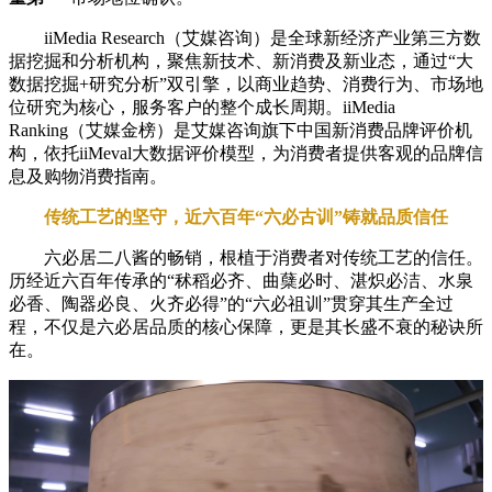
iiMedia Research（艾媒咨询）是全球新经济产业第三方数
据挖掘和分析机构，聚焦新技术、新消费及新业态，通过“大
数据挖掘+研究分析”双引擎，以商业趋势、消费行为、市场地
位研究为核心，服务客户的整个成长周期。iiMedia
Ranking（艾媒金榜）是艾媒咨询旗下中国新消费品牌评价机
构，依托iiMeval大数据评价模型，为消费者提供客观的品牌信
息及购物消费指南。
传统工艺的坚守，近六百年“六必古训”铸就品质信任
六必居二八酱的畅销，根植于消费者对传统工艺的信任。
历经近六百年传承的“秫稻必齐、曲蘖必时、湛炽必洁、水泉
必香、陶器必良、火齐必得”的“六必祖训”贯穿其生产全过
程，不仅是六必居品质的核心保障，更是其长盛不衰的秘诀所
在。