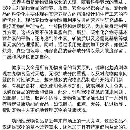
营养均衡是宠物健康成长的关键。随着科学养宠的普及，
宠物主对宠物食品的营养、质量、安全要求都会提高。宠物食
品的科学化主要体现在其营养配方的精准设计和生产工艺的不
断优化上。现代宠物食品制造商利用先进的营养学研究成果，
根据宠物的生理特点、年龄阶段和健康状况，为其量身定制营
养方案。这些方案不仅注重蛋白质、脂肪、碳水化合物等基本
营养素的平衡，还考虑到维生素、矿物质以及必需氨基酸等微
量元素的合理搭配。同时，通过采用先进的加工技术，如低温
烘焙、真空包装等，确保食品的营养成分得以最大限度保留，
口感和风味也更加自然。
健康与安全是所有宠物食品的首要原则。健康化趋势则体
现在宠物食品对天然、无添加成分的重视，以及对宠物健康问
题的针对性解决上。越来越多的宠物食品制造商开始采用新
鲜、有机的食材，避免使用化学添加剂、防腐剂和人工色素，
以确保食品的安全和健康。此外，针对宠物常见的健康问题，
如肥胖、过敏、肠胃不适等，宠物食品市场涌现出了一系列具
有特定健康功能的食品，如低脂肪、低糖、无谷、抗过敏等，
帮助宠物主人更好地管理宠物的健康状况。
功能性宠物食品是近年来市场上的一大亮点。这些食品不
仅满足宠物的基本营养需求，还添加了具有特定健康益处的功