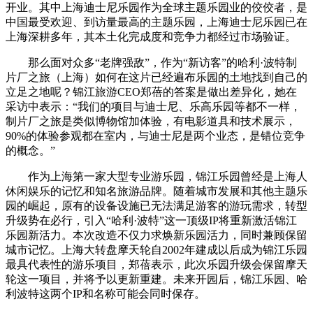
开业。其中上海迪士尼乐园作为全球主题乐园业的佼佼者，是
中国最受欢迎、到访量最高的主题乐园，上海迪士尼乐园已在
上海深耕多年，其本土化完成度和竞争力都经过市场验证。
那么面对众多“老牌强敌”，作为“新访客”的哈利·波特制
片厂之旅（上海）如何在这片已经遍布乐园的土地找到自己的
立足之地呢？锦江旅游CEO郑蓓的答案是做出差异化，她在
采访中表示：“我们的项目与迪士尼、乐高乐园等都不一样，
制片厂之旅是类似博物馆加体验，有电影道具和技术展示，
90%的体验参观都在室内，与迪士尼是两个业态，是错位竞争
的概念。”
作为上海第一家大型专业游乐园，锦江乐园曾经是上海人
休闲娱乐的记忆和知名旅游品牌。随着城市发展和其他主题乐
园的崛起，原有的设备设施已无法满足游客的游玩需求，转型
升级势在必行，引入“哈利·波特”这一顶级IP将重新激活锦江
乐园新活力。本次改造不仅力求焕新乐园活力，同时兼顾保留
城市记忆。上海大转盘摩天轮自2002年建成以后成为锦江乐园
最具代表性的游乐项目，郑蓓表示，此次乐园升级会保留摩天
轮这一项目，并将予以更新重建。未来开园后，锦江乐园、哈
利波特这两个IP和名称可能会同时保存。