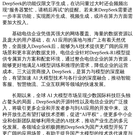
DeepSeek的功能仅限文字生成，在访问量过大时还会频频出
现“服务器繁忙，请稍后再试”的提醒。若未来DeepSeek需要进
一步丰富功能，实现图片生成、视频生成，或许在算力方面需
要加大投入。
基础电信企业凭借其强大的网络覆盖、海量的数据资源以
及庞大的用户基础，在 AI 应用的落地与推广上有着天然优
势，全面接入DeepSeek后，能够为AI技术提供更广阔的应用
场景和更丰富的数据支持。电信企业针对DeepSeek-R1模型提
供专属算力方案和配套环境，通过整合电信企业的算力资源，
能够更好地满足AI模型训练和推理的需求，降低企业的运营
成本。三大运营商接入 DeepSeek，是算力与模型的深度融
合，有望加速 AI 大模型技术与各行业的深度融合，推动智能
客服、智慧物流、工业互联网等领域的快速发展。
长期以来，全球 AI 大模型市场呈现少数国际科技巨头独
占鳌头的局面，DeepSeek的开源特性以及电信企业的广泛接
入，将吸引更多企业和开发者参与到AI应用的开发中来。这
种开放生态有望打破技术垄断，促进“AI平权”，使更多中小企
业和创新团队能够利用先进的AI技术，推动产业生态的多元
化发展。各领域企业积极拥抱DeepSeek为国产大模型开拓了
更广阔的应用场景，有助于提升国产大模型的技术迭代速度与