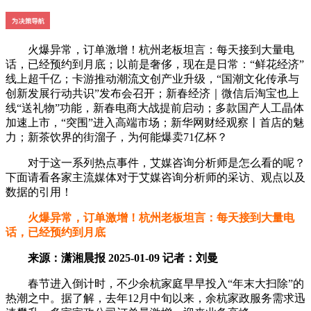
火爆异常，订单激增！杭州老板坦言：每天接到大量电
话，已经预约到月底；以前是奢侈，现在是日常：“鲜花经济”
线上超千亿；卡游推动潮流文创产业升级，“国潮文化传承与
创新发展行动共识”发布会召开；新春经济｜微信后淘宝也上
线“送礼物”功能，新春电商大战提前启动；多款国产人工晶体
加速上市，“突围”进入高端市场；新华网财经观察丨首店的魅
力；新茶饮界的街溜子，为何能爆卖71亿杯？
对于这一系列热点事件，艾媒咨询分析师是怎么看的呢？
下面请看各家主流媒体对于艾媒咨询分析师的采访、观点以及
数据的引用！
火爆异常，订单激增！杭州老板坦言：每天接到大量电
话，已经预约到月底
来源：潇湘晨报 2025-01-09 记者：刘曼
春节进入倒计时，不少余杭家庭早早投入“年末大扫除”的
热潮之中。据了解，去年12月中旬以来，余杭家政服务需求迅