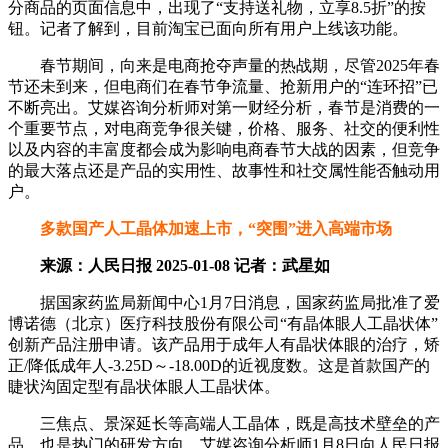
分商品的页面信息中，出现了“支持送礼物，立享8.5折”的按
钮。记者了解到，目前淘宝已面向所有用户上线该功能。
春节期间，向来是电商抢夺声量的热战期，尽管2025年春
节还未到来，但电商们在春节争流量、抢新用户的“连环招”已
不断亮出。艾媒咨询分析师对第一财经分析，春节是消费的一
个重要节点，对电商竞争很关键，价格、服务、社交的便利性
以及内容的丰富度都会成为影响电商春节大战的因素，但竞争
的最大落点还是产品的实用性、故事性和社交属性能否触动用
户。
多款国产人工晶体加速上市，“突围”进入高端市场
来源：人民日报 2025-01-08 记者：武星如
据国家药监局新闻中心1月7日消息，国家药监局批准了爱
博诺德（北京）医疗科技股份有限公司“有晶体眼人工晶状体”
创新产品注册申请。该产品用于成年人有晶状体眼的治疗，矫
正/降低成年人-3.25D～-18.00D的近视度数。这是首款国产的
睫状沟固定型有晶状体眼人工晶状体。
三焦点、景深延长等高端人工晶体，既是高技术壁垒的产
品，也是热门的研发方向。艾媒咨询分析师1月8日向人民日报