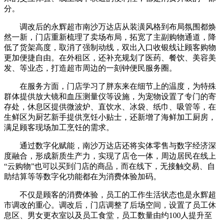
分。
调改后的永辉超市南沙万达店从装潢风格到布局氛围都焕
然一新，门店重新梳理了卖场布局，拓宽了主副购物通道，降
低了货架高度，取消了强制动线，双出入口收银线让顾客购物
更加便捷自由。在外租区，还补充规划了医药、餐饮、美容美
发、等业态，打造超市周边的一刻钟便民服务圈。
在服务方面，门店学习了胖东来在细节上的温度，为特殊
群体提供放大镜和血压测量仪等设施，为宠物设置了专门的寄
存处，休息区提供微波炉、直饮水、冰袋、纸巾、吸管等，在
生鲜区为厨艺新手提供烹饪小贴士，还新增了海鲜加工厨房，
满足顾客现场加工烹饪的需求。
通过数字化赋能，南沙万达店还将实体零售与数字经济深
度融合，形成新质生产力，实现了店仓一体，周边居民在线上
“云购物”也可以买到门店的商品，而在线下，无接触交易、自
助结算等等数字化功能都在为消费体验加码。
不仅是顾客的消费体验，员工的工作生活状态也是永辉超
市调改的重心。调改后，门店调整了后场空间，设置了员工休
息区、男女更衣室以及员工食堂，员工数量由约100人提升至