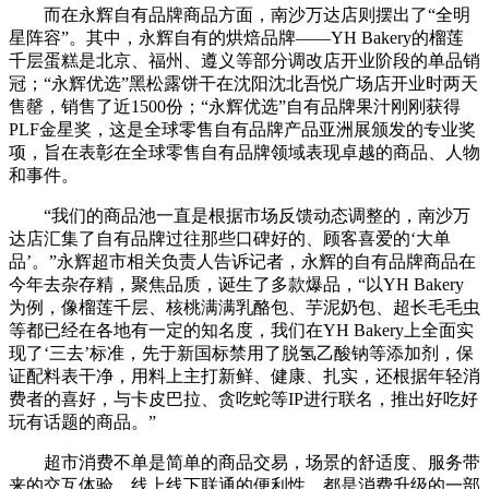
而在永辉自有品牌商品方面，南沙万达店则摆出了“全明
星阵容”。其中，永辉自有的烘焙品牌——YH Bakery的榴莲
千层蛋糕是北京、福州、遵义等部分调改店开业阶段的单品销
冠；“永辉优选”黑松露饼干在沈阳沈北吾悦广场店开业时两天
售罄，销售了近1500份；“永辉优选”自有品牌果汁刚刚获得
PLF金星奖，这是全球零售自有品牌产品亚洲展颁发的专业奖
项，旨在表彰在全球零售自有品牌领域表现卓越的商品、人物
和事件。
“我们的商品池一直是根据市场反馈动态调整的，南沙万
达店汇集了自有品牌过往那些口碑好的、顾客喜爱的‘大单
品’。”永辉超市相关负责人告诉记者，永辉的自有品牌商品在
今年去杂存精，聚焦品质，诞生了多款爆品，“以YH Bakery
为例，像榴莲千层、核桃满满乳酪包、芋泥奶包、超长毛毛虫
等都已经在各地有一定的知名度，我们在YH Bakery上全面实
现了‘三去’标准，先于新国标禁用了脱氢乙酸钠等添加剂，保
证配料表干净，用料上主打新鲜、健康、扎实，还根据年轻消
费者的喜好，与卡皮巴拉、贪吃蛇等IP进行联名，推出好吃好
玩有话题的商品。”
超市消费不单是简单的商品交易，场景的舒适度、服务带
来的交互体验、线上线下联通的便利性，都是消费升级的一部