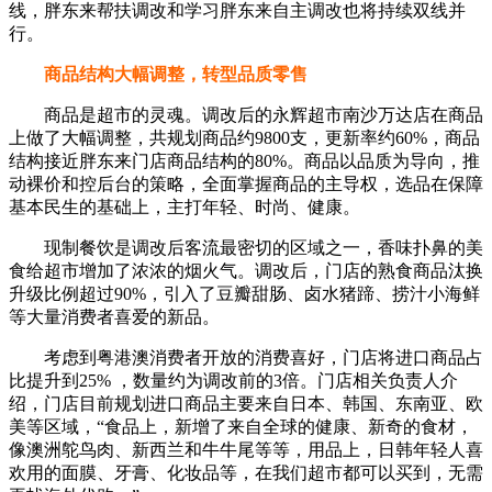
线，胖东来帮扶调改和学习胖东来自主调改也将持续双线并
行。
商品结构大幅调整，转型品质零售
商品是超市的灵魂。调改后的永辉超市南沙万达店在商品
上做了大幅调整，共规划商品约9800支，更新率约60%，商品
结构接近胖东来门店商品结构的80%。商品以品质为导向，推
动裸价和控后台的策略，全面掌握商品的主导权，选品在保障
基本民生的基础上，主打年轻、时尚、健康。
现制餐饮是调改后客流最密切的区域之一，香味扑鼻的美
食给超市增加了浓浓的烟火气。调改后，门店的熟食商品汰换
升级比例超过90%，引入了豆瓣甜肠、卤水猪蹄、捞汁小海鲜
等大量消费者喜爱的新品。
考虑到粤港澳消费者开放的消费喜好，门店将进口商品占
比提升到25% ，数量约为调改前的3倍。门店相关负责人介
绍，门店目前规划进口商品主要来自日本、韩国、东南亚、欧
美等区域，“食品上，新增了来自全球的健康、新奇的食材，
像澳洲鸵鸟肉、新西兰和牛牛尾等等，用品上，日韩年轻人喜
欢用的面膜、牙膏、化妆品等，在我们超市都可以买到，无需