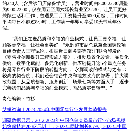
约240人（含后续门店储备学员），营业时间由8:00-22:30调整
为9:00-22:00，仅在周五至周六延长营业至22:30，让员工更好
兼顾生活和工作，普通员工月工资提升至6000元起，工作时间
平均每日不超过8小时，工作满一年即可享受10天带薪年休
假。
“我们正在走品质和幸福的商业模式，让员工更幸福，让
顾客更幸福，让社会更美好。”永辉超市副总裁兼全国调改项
目组负责人王守诚说，根据近日商务部等7部门联合印发的
《零售业创新提升工程实施方案》，推动场景化改造、品质化
供给、数字化赋能、多元化创新、供应链提升这5个重点任务
将是零售行业下阶段的转型方向，“永辉调改的模式与之有比
较高的契合度，我们还会结合中央和地方政府的部署，扩大调
改范围，从品质创新、服务创新、场景创新等方面入手，逐步
完善我们品质与幸福的商业模式，向品质零售转型。”
责任编辑：竹杉
艾媒咨询｜2023-2024年中国零售行业发展趋势报告
调研数据显示，2012-2023年中国仓储会员超市行业市场规模
始终保持在200亿元以上，2023年同比增长8.7%；2022年中国