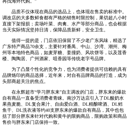
再找海外代购。”
品质不仅体现在商品的选品上，也体现在售卖的标准中。
调改店的大多数鲜食都有严格的销售时限控制，果切超八小时
直接下架报损；卖场叶菜、肉禽、水产等部分商品，也会根据
当天实际情况坚持日清，保障品质新鲜，安全卫生。
值得一提的是，门店依旧保留了不少老广东风味，精选了
广东特产商品70余支，主要针对番禺、中山、沙湾、潮州、梅
州等本地特色商品，如麦芽糖、姜撞奶、风吹饼等，以及莲香
楼、陶陶居、广州酒家、咀香园等传统老字号品牌。
为了凸显个性化的竞争力，也为消费者提供可信赖的具有
品牌烙印的商品选择，近年来，对自有品牌商品的打造，成为
头部商超关注的焦点。
在永辉超市“学习胖东来”自主调改的门店，胖东来的爆款
自有商品一直备受消费者青睐。南沙万达店引入了DL酸奶水
果燕麦脆、DL复合果汁、自由爱白酒、DL精酿啤酒、DL鳕
鱼干、DL洗衣液等约40支胖东来的爆款自有商品，其中也包
括了部分胖东来针对代购和黄牛的限购商品，限购政策和商品
售价与胖东来门店保持一致。