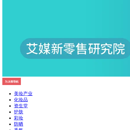
美妆产业
化妆品
资生堂
护肤
彩妆
防晒