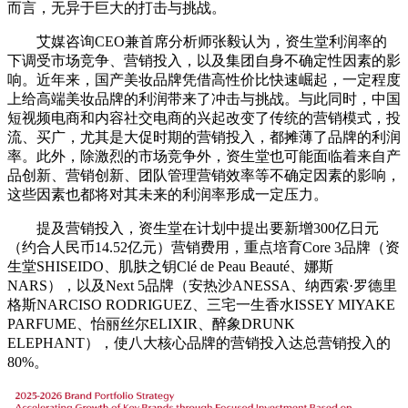
而言，无异于巨大的打击与挑战。
艾媒咨询CEO兼首席分析师张毅认为，资生堂利润率的
下调受市场竞争、营销投入，以及集团自身不确定性因素的影
响。近年来，国产美妆品牌凭借高性价比快速崛起，一定程度
上给高端美妆品牌的利润带来了冲击与挑战。与此同时，中国
短视频电商和内容社交电商的兴起改变了传统的营销模式，投
流、买广，尤其是大促时期的营销投入，都摊薄了品牌的利润
率。此外，除激烈的市场竞争外，资生堂也可能面临着来自产
品创新、营销创新、团队管理营销效率等不确定因素的影响，
这些因素也都将对其未来的利润率形成一定压力。
提及营销投入，资生堂在计划中提出要新增300亿日元
（约合人民币14.52亿元）营销费用，重点培育Core 3品牌（资
生堂SHISEIDO、肌肤之钥Clé de Peau Beauté、娜斯
NARS），以及Next 5品牌（安热沙ANESSA、纳西索·罗德里
格斯NARCISO RODRIGUEZ、三宅一生香水ISSEY MIYAKE
PARFUME、怡丽丝尔ELIXIR、醉象DRUNK
ELEPHANT），使八大核心品牌的营销投入达总营销投入的
80%。