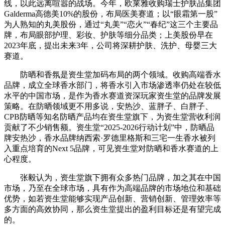
线，以此远离喧嚣的战场。今年，欧莱雅收购瑞士护肤品集团
Galderma高德美10%的股份，布局医美赛道；以“眼霜第一股”
为人熟知的丸美股份，通过“丸美”“恋火”“春纪”这三个主要品
牌，布局眼部护理、彩妆、护肤等细分品类；上美股份早在
2023年底，提出未来3年，公司将深耕护肤、洗护、母婴三大
赛道。
防晒和香氛是资生堂加码布局的两个领域。收购高端香水
品牌，成立全球香水部门，将香水引入市场渗透率仍处在较低
水平的中国市场，是作为香水赛道资深玩家资生堂的品牌发展
策略。在防晒领域更不用多说，安热沙、蓝胖子、白胖子、
CPB防晒等知名防晒产品均在资生堂旗下，为资生堂营收利润
贡献了不少销售额。资生堂“2025-2026行动计划”中，防晒品
牌安热沙，香水品牌纳西索·罗德里格斯和三宅一生香水被列
入重点培育的Next 5品牌，可见资生堂对防晒和香水赛道的上
心程度。
张毅认为，资生堂旗下拥有众多热门品牌，加之其在中国
市场，乃至在全球市场，具有作为高端品牌的市场地位和基础
优势，如若资生堂能够实现产品创新、营销创新、管理效率等
多方面的高效协同，那么资生堂提出的盈利目标还是有望完成
的。