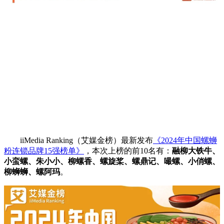
iiMedia Ranking（艾媒金榜）最新发布
《2024年中国螺蛳
粉连锁品牌15强榜单》
，本次上榜的前10名有：
融柳大铁牛、
小蛮螺、朱小小、柳螺香、螺旋桨、螺鼎记、嘬螺、小俏螺、
柳蛳蛳、螺阿玛
。