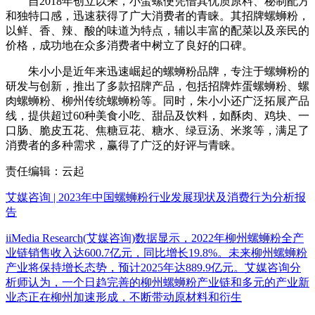
自2018年创立以来，小蛮螺便凭借其优质原料、秘制配方
和独特口感，迅速获得了广大消费者的青睐。其招牌螺蛳粉，
以鲜、香、辣、酸的味道为特点，辅以丰富的配菜以及亲民的
价格，成功地在众多消费者中树立了良好的口碑。
朱小小是近年来迅速崛起的螺蛳粉品牌，专注于螺蛳粉的
研发与创新，推出了多款招牌产品，包括招牌炸蛋螺蛳粉、螺
肉螺蛳粉、柳州传统螺蛳粉等。同时，朱小小还广泛拓展产品
线，提供超过60种美食小吃、甜品及饮料，如酥肉、鸡块、一
口肠、脆皮五花、焦糖豆花、糖水、绿豆汤、米浆等，满足了
消费者的多种需求，赢得了广泛的好评与青睐。
责任编辑：云起
艾媒咨询 | 2023年中国螺蛳粉行业发展现状及消费行为分析报
告
iiMedia Research(艾媒咨询)数据显示，2022年柳州螺蛳粉全产
业链销售收入达600.7亿元，同比增长19.8%。未来柳州螺蛳粉
产业将保持增长态势，预计2025年达889.9亿元。艾媒咨询分
析师认为，一个日趋完善的柳州螺蛳粉产业链和多元的产业新
业态正在柳州加速形成，不断带动原材料和衍生