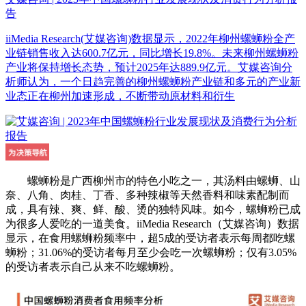
告
iiMedia Research(艾媒咨询)数据显示，2022年柳州螺蛳粉全产
业链销售收入达600.7亿元，同比增长19.8%。未来柳州螺蛳粉
产业将保持增长态势，预计2025年达889.9亿元。艾媒咨询分
析师认为，一个日趋完善的柳州螺蛳粉产业链和多元的产业新
业态正在柳州加速形成，不断带动原材料和衍生
螺蛳粉是广西柳州市的特色小吃之一，其汤料由螺蛳、山
奈、八角、肉桂、丁香、多种辣椒等天然香料和味素配制而
成，具有辣、爽、鲜、酸、烫的独特风味。如今，螺蛳粉已成
为很多人爱吃的一道美食。iiMedia Research（艾媒咨询）数据
显示，在食用螺蛳粉频率中，超5成的受访者表示每周都吃螺
蛳粉；31.06%的受访者每月至少会吃一次螺蛳粉；仅有3.05%
的受访者表示自己从来不吃螺蛳粉。