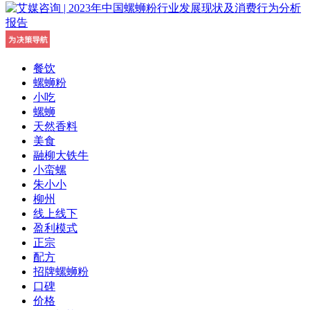
餐饮
螺蛳粉
小吃
螺蛳
天然香料
美食
融柳大铁牛
小蛮螺
朱小小
柳州
线上线下
盈利模式
正宗
配方
招牌螺蛳粉
口碑
价格