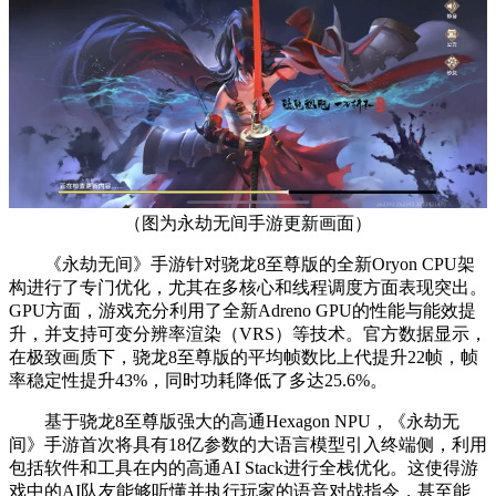
（图为永劫无间手游更新画面）
《永劫无间》手游针对骁龙8至尊版的全新Oryon CPU架
构进行了专门优化，尤其在多核心和线程调度方面表现突出。
GPU方面，游戏充分利用了全新Adreno GPU的性能与能效提
升，并支持可变分辨率渲染（VRS）等技术。官方数据显示，
在极致画质下，骁龙8至尊版的平均帧数比上代提升22帧，帧
率稳定性提升43%，同时功耗降低了多达25.6%。
基于骁龙8至尊版强大的高通Hexagon NPU，《永劫无
间》手游首次将具有18亿参数的大语言模型引入终端侧，利用
包括软件和工具在内的高通AI Stack进行全栈优化。这使得游
戏中的AI队友能够听懂并执行玩家的语音对战指令，甚至能