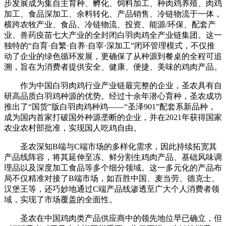
步发展成为集自主育种、孵化、饲料加工、种肉鸡养殖、肉鸡
加工、食品深加工、余料转化、产品销售、冷链物流于一体，
横跨农牧产业、食品、冷链物流、投资、能源/环保、配套产
业、兽药疫苗七大产业的全封闭白羽肉鸡全产业链集团。这一
独特的“自育·自繁·自养·自宰·深加工”闭环管理模式，不仅推
动了企业的绿色循环发展，更确保了从种源到餐桌的全程可追
溯，旨在为消费者提供安全、健康、便捷、美味的鸡肉产品。
作为中国白羽肉鸡行业产业链最完整的企业，圣农具有自
研高品质白羽鸡种源的优势。经过十余年潜心育种，圣农成功
推出了“国货”版白羽肉鸡种鸡——“圣泽901”配套系新品种，
成为国内首家打破国外种源垄断的企业，并在2021年获得国家
农业农村部批准，实现国人吃鸡自由。
圣农深知B端与C端市场的多样化需求，因此持续拓宽其
产品线阵容，将其延伸至冻、鲜分割生鸡肉产品、基础风味调
理品以及深度加工食品等多个细分领域。这一多元化的产品布
局不仅精准对接了B端市场，如百胜中国、麦当劳、德克士、
汉堡王等，还巧妙地通过C端产品线渗透至广大个人消费者领
域，实现了市场覆盖的全面性。
圣农在中国鸡肉类产品供应商中的领先地位早已确立，但