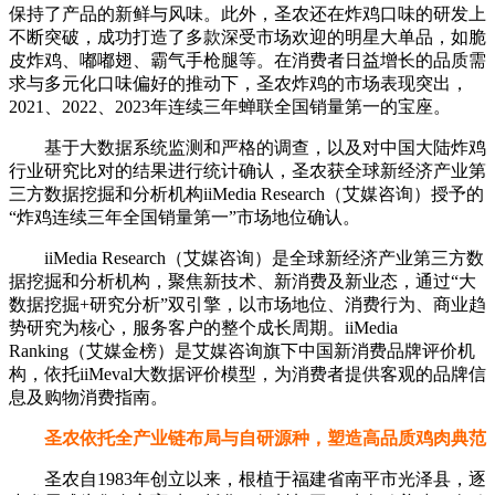
保持了产品的新鲜与风味。此外，圣农还在炸鸡口味的研发上
不断突破，成功打造了多款深受市场欢迎的明星大单品，如脆
皮炸鸡、嘟嘟翅、霸气手枪腿等。在消费者日益增长的品质需
求与多元化口味偏好的推动下，圣农炸鸡的市场表现突出，
2021、2022、2023年连续三年蝉联全国销量第一的宝座。
基于大数据系统监测和严格的调查，以及对中国大陆炸鸡
行业研究比对的结果进行统计确认，圣农获全球新经济产业第
三方数据挖掘和分析机构iiMedia Research（艾媒咨询）授予的
“炸鸡连续三年全国销量第一”市场地位确认。
iiMedia Research（艾媒咨询）是全球新经济产业第三方数
据挖掘和分析机构，聚焦新技术、新消费及新业态，通过“大
数据挖掘+研究分析”双引擎，以市场地位、消费行为、商业趋
势研究为核心，服务客户的整个成长周期。iiMedia
Ranking（艾媒金榜）是艾媒咨询旗下中国新消费品牌评价机
构，依托iiMeval大数据评价模型，为消费者提供客观的品牌信
息及购物消费指南。
圣农依托全产业链布局与自研源种，塑造高品质鸡肉典范
圣农自1983年创立以来，根植于福建省南平市光泽县，逐