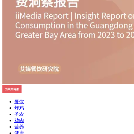
餐饮
炸鸡
圣农
鸡肉
营养
健康