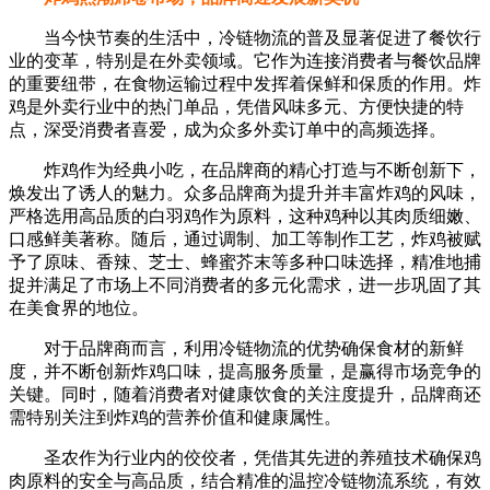
当今快节奏的生活中，冷链物流的普及显著促进了餐饮行
业的变革，特别是在外卖领域。它作为连接消费者与餐饮品牌
的重要纽带，在食物运输过程中发挥着保鲜和保质的作用。炸
鸡是外卖行业中的热门单品，凭借风味多元、方便快捷的特
点，深受消费者喜爱，成为众多外卖订单中的高频选择。
炸鸡作为经典小吃，在品牌商的精心打造与不断创新下，
焕发出了诱人的魅力。众多品牌商为提升并丰富炸鸡的风味，
严格选用高品质的白羽鸡作为原料，这种鸡种以其肉质细嫩、
口感鲜美著称。随后，通过调制、加工等制作工艺，炸鸡被赋
予了原味、香辣、芝士、蜂蜜芥末等多种口味选择，精准地捕
捉并满足了市场上不同消费者的多元化需求，进一步巩固了其
在美食界的地位。
对于品牌商而言，利用冷链物流的优势确保食材的新鲜
度，并不断创新炸鸡口味，提高服务质量，是赢得市场竞争的
关键。同时，随着消费者对健康饮食的关注度提升，品牌商还
需特别关注到炸鸡的营养价值和健康属性。
圣农作为行业内的佼佼者，凭借其先进的养殖技术确保鸡
肉原料的安全与高品质，结合精准的温控冷链物流系统，有效