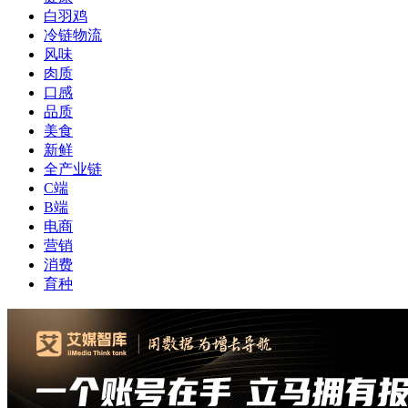
白羽鸡
冷链物流
风味
肉质
口感
品质
美食
新鲜
全产业链
C端
B端
电商
营销
消费
育种