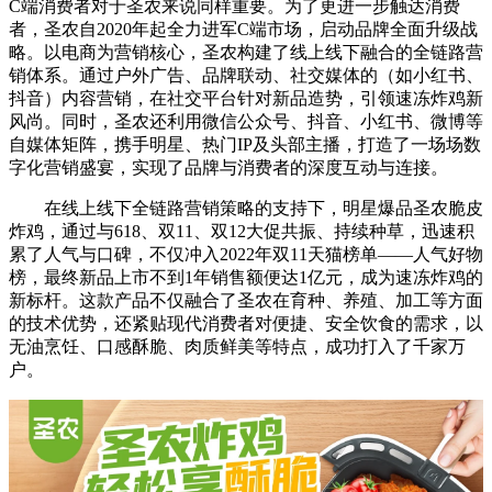
C端消费者对于圣农来说同样重要。为了更进一步触达消费
者，圣农自2020年起全力进军C端市场，启动品牌全面升级战
略。以电商为营销核心，圣农构建了线上线下融合的全链路营
销体系。通过户外广告、品牌联动、社交媒体的（如小红书、
抖音）内容营销，在社交平台针对新品造势，引领速冻炸鸡新
风尚。同时，圣农还利用微信公众号、抖音、小红书、微博等
自媒体矩阵，携手明星、热门IP及头部主播，打造了一场场数
字化营销盛宴，实现了品牌与消费者的深度互动与连接。
在线上线下全链路营销策略的支持下，明星爆品圣农脆皮
炸鸡，通过与618、双11、双12大促共振、持续种草，迅速积
累了人气与口碑，不仅冲入2022年双11天猫榜单——人气好物
榜，最终新品上市不到1年销售额便达1亿元，成为速冻炸鸡的
新标杆。这款产品不仅融合了圣农在育种、养殖、加工等方面
的技术优势，还紧贴现代消费者对便捷、安全饮食的需求，以
无油烹饪、口感酥脆、肉质鲜美等特点，成功打入了千家万
户。