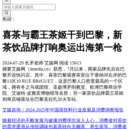
热词：
喜茶与霸王茶姬干到巴黎，新
茶饮品牌打响奥运出海第一枪
2024-07-29
长矛老师
艾媒网
阅读 15613
摘要
艾媒网（iimedia.cn）获悉，7月以来，两家品牌先后在巴
黎开设快闪店。其中，喜茶巴黎观赛茶室位于塞纳河右岸的巴
黎11区10 RUE BRéGUET，这是巴黎人口密度最高的一个区
域，拥有冬之马戏团馆、圣盎博罗削教堂、欧洲巴黎商业学
院、艾迪特·皮雅芙博物馆等名胜；另一家茶饮品牌霸王茶姬
则将店铺落址在巴黎圣拉扎尔火车站。
艾媒咨询｜2024-2025年中国茶饮料行业发展及消费洞察报告
随着经济的不断发展与健康消费理念深入人心，消费者对茶饮
的需求逐渐从传统调味包装茶转向无糖茶、养生茶等。消费者