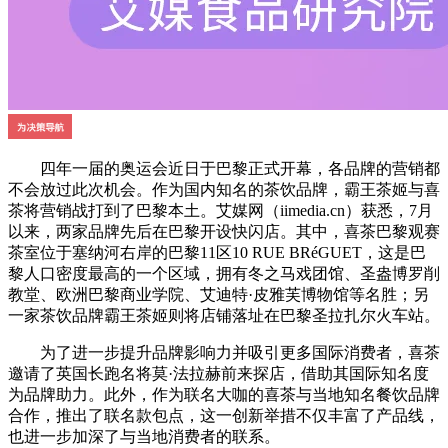
四年一届的奥运会近日于巴黎正式开幕，各品牌的营销都
不会放过此次机会。作为国内知名的茶饮品牌，霸王茶姬与喜
茶将营销战打到了巴黎本土。艾媒网（iimedia.cn）获悉，7月
以来，两家品牌先后在巴黎开设快闪店。其中，喜茶巴黎观赛
茶室位于塞纳河右岸的巴黎11区10 RUE BRéGUET，这是巴
黎人口密度最高的一个区域，拥有冬之马戏团馆、圣盎博罗削
教堂、欧洲巴黎商业学院、艾迪特·皮雅芙博物馆等名胜；另
一家茶饮品牌霸王茶姬则将店铺落址在巴黎圣拉扎尔火车站。
为了进一步提升品牌影响力并吸引更多国际消费者，喜茶
邀请了英国长跑名将莫·法拉赫前来探店，借助其国际知名度
为品牌助力。此外，作为联名大咖的喜茶与当地知名餐饮品牌
合作，推出了联名款包点，这一创新举措不仅丰富了产品线，
也进一步加深了与当地消费者的联系。