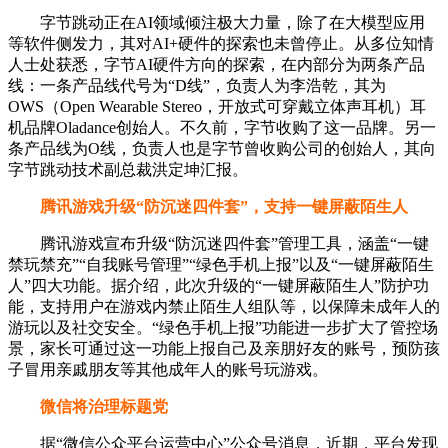
字节跳动正在AI领域倾注极大力量，除了在大模型应用
等软件侧发力，其对AI+硬件的探索也未曾停止。从多位知情
人士处获悉，字节AI硬件方向的探索，在内部分为两条产品
线：一条产品线代号为“D线”，负责人为李浩乾，其为
OWS（Open Wearable Stereo，开放式可穿戴立体声耳机）耳
机品牌Oladance创始人。不久前，字节收购了这一品牌。另一
条产品线为O线，负责人也是字节曾收购公司的创始人，其向
字节跳动技术副总裁洪定坤汇报。
腾讯游戏升级“防沉迷四件套”，支持一键屏蔽陌生人
腾讯游戏宣布升级“防沉迷四件套”管理工具，涵盖“一键
禁玩禁充”“自我账号管理”“绿色手机上报”以及“一键屏蔽陌生
人”四大功能。据介绍，此次升级的“一键屏蔽陌生人”防护功
能，支持用户在游戏内禁止陌生人组队等，以保障未成年人的
游玩以及社交安全。“绿色手机上报”功能进一步扩大了管控场
景，家长可通过这一功能上报自己及亲朋好友的账号，预防孩
子冒用亲戚朋友等其他成年人的账号玩游戏。
微信将治理标题党
据“微信公众平台运营中心”公众号消息，近期，平台发现