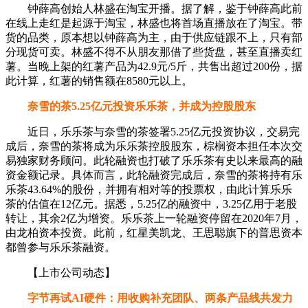
钟薛高创始人林盛在淘宝开播。据了解，鉴于钟薛高此前
在线上走红是起源于淘宝，林盛也将首场直播放在了淘宝。带
货的品类，原本想以钟薛高为主，由于供应链跟不上，只有部
分现货可卖。林盛不得不从朋友那借了些货盘，甚至直播卖红
薯。当晚上架的红薯产品为42.9元/5斤，共售出超过200份，据
此计算，红薯的销售额在8580元以上。
奈雪的茶5.25亿元投资乐乐茶，并成为控股股东
近日，乐乐茶与奈雪的茶签署5.25亿元投资协议，交易完
成后，奈雪的茶将成为乐乐茶控股股东，棕榈资本担任本次交
易独家财务顾问。此轮融资也打破了乐乐茶有史以来最高的融
资金额记录。具体而言，此轮融资完成后，奈雪的茶将持有乐
乐茶43.64%的股份，并拥有相对等的投票权，由此计算乐乐
茶的估值在12亿元。据悉，5.25亿的融资中，3.25亿用于老股
转让，其余2亿为增资。乐乐茶上一轮融资停留在2020年7月，
由龙柏资本投资。此前，红星美凯龙、王思聪旗下的普思资本
都曾参与乐乐茶融资。
【上市公司动态】
字节再试AI硬件：用收购补充团队、两条产品线共发力