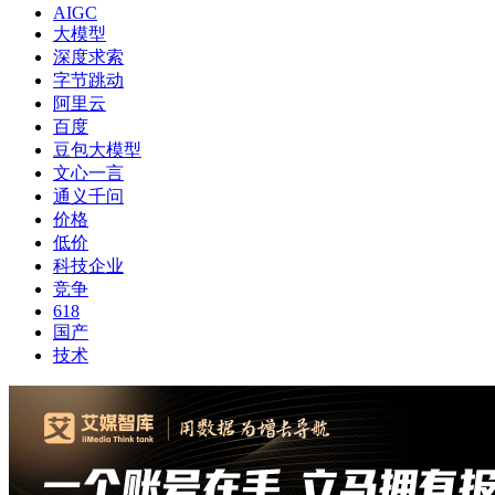
AIGC
大模型
深度求索
字节跳动
阿里云
百度
豆包大模型
文心一言
通义千问
价格
低价
科技企业
竞争
618
国产
技术