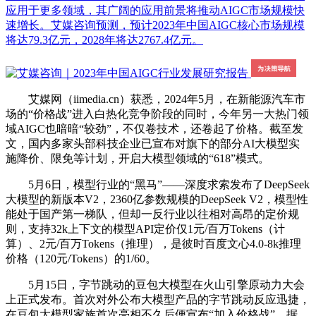
应用于更多领域，其广阔的应用前景将推动AIGC市场规模快
速增长。艾媒咨询预测，预计2023年中国AIGC核心市场规模
将达79.3亿元，2028年将达2767.4亿元。
艾媒网（iimedia.cn）获悉，2024年5月，在新能源汽车市
场的“价格战”进入白热化竞争阶段的同时，今年另一大热门领
域AIGC也暗暗“较劲”，不仅卷技术，还卷起了价格。截至发
文，国内多家头部科技企业已宣布对旗下的部分AI大模型实
施降价、限免等计划，开启大模型领域的“618”模式。
5月6日，模型行业的“黑马”——深度求索发布了DeepSeek
大模型的新版本V2，2360亿参数规模的DeepSeek V2，模型性
能处于国产第一梯队，但却一反行业以往相对高昂的定价规
则，支持32k上下文的模型API定价仅1元/百万Tokens（计
算）、2元/百万Tokens（推理），是彼时百度文心4.0-8k推理
价格（120元/Tokens）的1/60。
5月15日，字节跳动的豆包大模型在火山引擎原动力大会
上正式发布。首次对外公布大模型产品的字节跳动反应迅捷，
在豆包大模型家族首次亮相不久后便宣布“加入价格战”。据