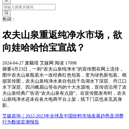
热词：
农夫山泉重返纯净水市场，欲
向娃哈哈怡宝宣战？
2024-04-27
麦颖瑶
艾媒网
阅读 17098
摘要
4月23日，一则“农夫山泉纯净水”的宣传图在网上流传，
图中农夫山泉瓶装水一改经典红色包装，变为绿色新包装。根
据宣传图，农夫山泉纯净水来自包括千岛湖水下深层、丹江口
水下深层、四川峨眉山等在内的十大水源地，宣传语沿用了农
夫山泉经典广告语“农夫山泉有点甜”。在宣传图发布时，农夫
山泉纯净水还未在各大电商平台上架，线下门店也未见其身
影。
艾媒咨询｜2022-2023年全球及中国饮料市场发展趋势及消费
行为数据监测报告