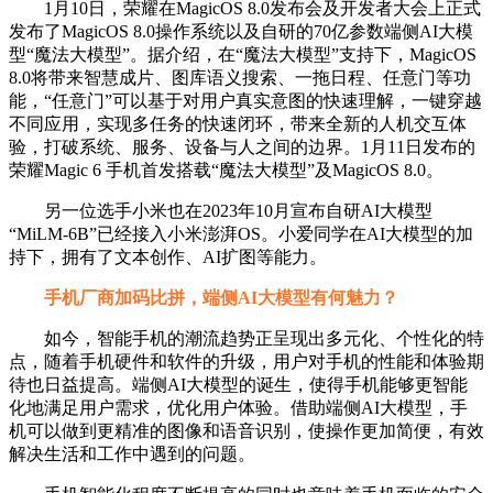
1月10日，荣耀在MagicOS 8.0发布会及开发者大会上正式
发布了MagicOS 8.0操作系统以及自研的70亿参数端侧AI大模
型“魔法大模型”。据介绍，在“魔法大模型”支持下，MagicOS
8.0将带来智慧成片、图库语义搜索、一拖日程、任意门等功
能，“任意门”可以基于对用户真实意图的快速理解，一键穿越
不同应用，实现多任务的快速闭环，带来全新的人机交互体
验，打破系统、服务、设备与人之间的边界。1月11日发布的
荣耀Magic 6 手机首发搭载“魔法大模型”及MagicOS 8.0。
另一位选手小米也在2023年10月宣布自研AI大模型
“MiLM-6B”已经接入小米澎湃OS。小爱同学在AI大模型的加
持下，拥有了文本创作、AI扩图等能力。
手机厂商加码比拼，端侧AI大模型有何魅力？
如今，智能手机的潮流趋势正呈现出多元化、个性化的特
点，随着手机硬件和软件的升级，用户对手机的性能和体验期
待也日益提高。端侧AI大模型的诞生，使得手机能够更智能
化地满足用户需求，优化用户体验。借助端侧AI大模型，手
机可以做到更精准的图像和语音识别，使操作更加简便，有效
解决生活和工作中遇到的问题。