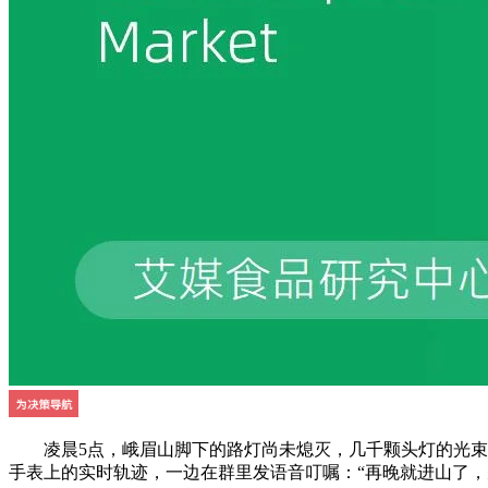
凌晨5点，峨眉山脚下的路灯尚未熄灭，几千颗头灯的光束已
手表上的实时轨迹，一边在群里发语音叮嘱：“再晚就进山了，