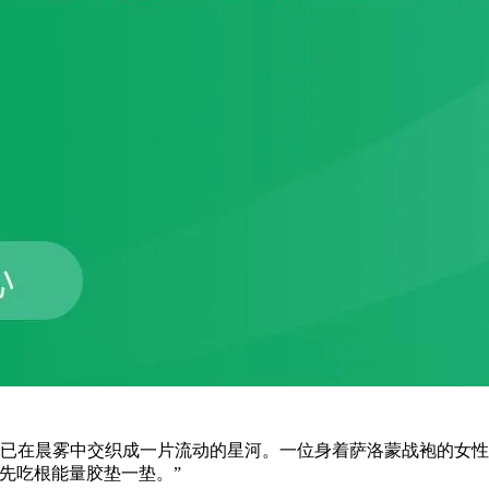
在晨雾中交织成一片流动的星河。一位身着萨洛蒙战袍的女性
先吃根能量胶垫一垫。”