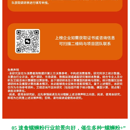
05 速食螺蛳粉行业前景向好，催生多种“螺蛳粉+”