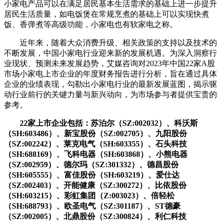
小家电产品可以在满足居民基本生活需求的基础上进一步提升
居民生活质量，如电饭煲在常规烹煮的基础上可以实现快煮
饭、香弹煮等高级功能，小家电也有软家电之称。
近年来，随着大众消费升级、相关政策的支持以及技术的
不断发展，中国小家电行业迎来新的发展机遇。为深入洞察行
业现状、预测未来发展趋势，艾媒咨询对2023年中国22家A股
市场小家电上市企业的年度财务报告进行分析，旨在通过具体
企业的业绩表现，勾勒出小家电行业的最新发展蓝图，揭示驱
动行业前行的关键力量与新兴动向，为市场参与者提供宝贵的
参考。
22家上市企业包括：苏泊尔（SZ:002032）、科沃斯
（SH:603486）、新宝股份（SZ:002705）、九阳股份
（SZ:002242）、莱克电气（SH:603355）、石头科技
（SH:688169）、飞科电器（SH:603868）、小熊电器
（SZ:002959）、德尔玛（SZ:301332）、德昌股份
（SH:605555）、富佳股份（SH:603219）、爱仕达
（SZ:002403）、开能健康（SZ:300272）、比依股份
（SH:603215）、彩虹集团（Z:003023）、倍轻松
（SH:688793）、欧圣电气（SZ:301187）、ST德豪
（SZ:002005）、北鼎股份（SZ:300824）、利仁科技