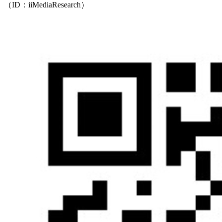
（ID：iiMediaResearch）